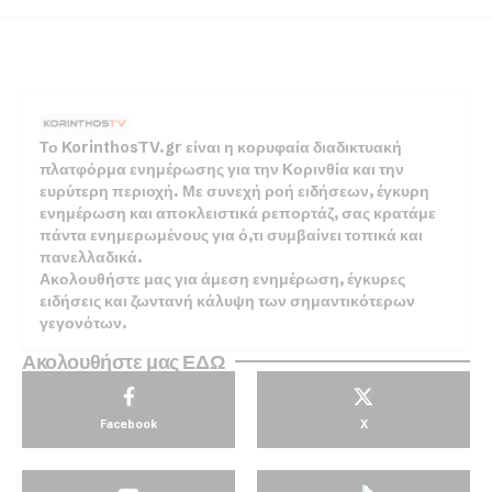
Το KorinthosTV.gr είναι η κορυφαία διαδικτυακή
πλατφόρμα ενημέρωσης για την Κορινθία και την
ευρύτερη περιοχή. Με συνεχή ροή ειδήσεων, έγκυρη
ενημέρωση και αποκλειστικά ρεπορτάζ, σας κρατάμε
πάντα ενημερωμένους για ό,τι συμβαίνει τοπικά και
πανελλαδικά.
Ακολουθήστε μας για άμεση ενημέρωση, έγκυρες
ειδήσεις και ζωντανή κάλυψη των σημαντικότερων
γεγονότων.
Ακολουθήστε μας ΕΔΩ
Facebook
X