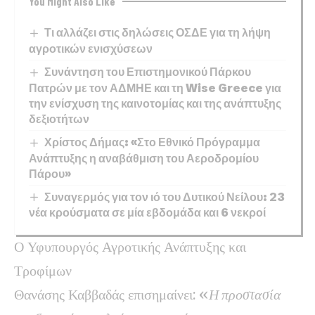
You Might Also Like
Τι αλλάζει στις δηλώσεις ΟΣΔΕ για τη λήψη
αγροτικών ενισχύσεων
Συνάντηση του Επιστημονικού Πάρκου
Πατρών με τον ΑΔΜΗΕ και τη Wise Greece για
την ενίσχυση της καινοτομίας και της ανάπτυξης
δεξιοτήτων
Χρίστος Δήμας: «Στο Εθνικό Πρόγραμμα
Ανάπτυξης η αναβάθμιση του Αεροδρομίου
Πάρου»
Συναγερμός για τον ιό του Δυτικού Νείλου: 23
νέα κρούσματα σε μία εβδομάδα και 6 νεκροί
Ο Υφυπουργός Αγροτικής Ανάπτυξης και
Τροφίμων
Θανάσης Καββαδάς επισημαίνει: «
Η προστασία