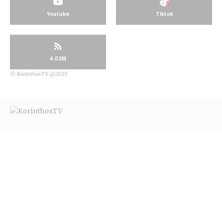
Youtube
Tiktok
4.03M
© KorinthosTV @2025