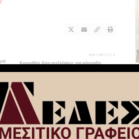
NEXT ARTICLE
γιά
Κορινθία: Δύο συλλήψεις για κάνναβη
o-
και τσιγαριλίκια κάνναβης