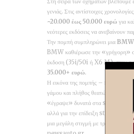
Στη σειρά των οχημάτων βλέπουμε 
γενιάς. Στις αντίστοιχες χρονολογίες
~20.000 έως 50.000 ευρώ
για κα
νεότερες εκδόσεις να ανεβαίνουν π
Την πομπή συμπληρώνει μια
BMW
BMW καθιέρωσε την «γρήγορη» σιλ
έκδοση (35i/50i ή X6 M), στην ε
35.000+ ευρώ
.
Η εικόνα της πομπής – supercar 
γάμου και πλήθος θεατών δεξιά κι α
«έγραψε» δυνατά στα social. Δεν π
αλλά για την επίδειξη status, το σπ
μια μεγάλη στιγμή με τρόπο που ξε
newsauto.gr