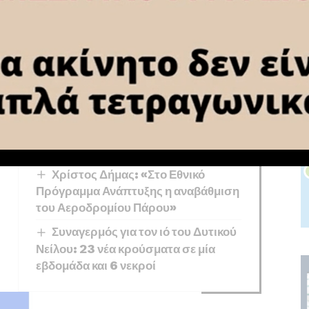
You Might Also Like
Τι αλλάζει στις δηλώσεις ΟΣΔΕ για
τη λήψη αγροτικών ενισχύσεων
Συνάντηση του Επιστημονικού
Πάρκου Πατρών με τον ΑΔΜΗΕ και τη
Wise Greece για την ενίσχυση της
καινοτομίας και της ανάπτυξης
δεξιοτήτων
Χρίστος Δήμας: «Στο Εθνικό
Πρόγραμμα Ανάπτυξης η αναβάθμιση
του Αεροδρομίου Πάρου»
Συναγερμός για τον ιό του Δυτικού
Νείλου: 23 νέα κρούσματα σε μία
εβδομάδα και 6 νεκροί