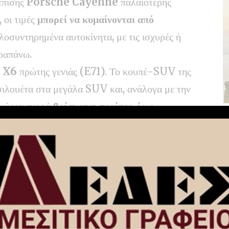
επίσης
Porsche Cayenne
παλαιότερης
, οι τιμές
μπορεί να κυμαίνονται από
λοσυντηρημένα αυτοκίνητα, με τις ισχυρές ή
αραπάνω.
 X6
πρώτης γενιάς (E71). Το κουπέ-SUV της
ουέτα στα μεγάλα SUV και, ανάλογα με την
γχώρια αγορά
βρίσκεται περίπου έως
μπροστά, ισχυρά SUV από πίσω, διακόσμηση
ριστερά του δρόμου – εξηγεί γιατί το γεγονός
ρόκειται μόνο για την ταχύτητα ή τα άλογα,
άνιο θέαμα και το πώς μια κοινότητα γιορτάζει
φεύγει από τα συνηθισμένα.