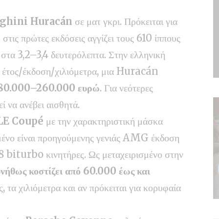
ghini Huracán
σε ματ γκρι. Πρόκειται για
στις πρώτες εκδόσεις αγγίζει τους 610 ίππους
τα 3,2–3,4 δευτερόλεπτα. Στην ελληνική
ε έτος/έκδοση/χιλιόμετρα, μια Huracán
180.000–260.000 ευρώ
. Για νεότερες
ί να ανέβει αισθητά.
E Coupé
με την χαρακτηριστική μάσκα
ο είναι προηγούμενης γενιάς AMG έκδοση
V8 biturbo κινητήρες. Ως μεταχειρισμένο στην
νήθως κοστίζει από 60.000 έως και
, τα χιλιόμετρα και αν πρόκειται για κορυφαία