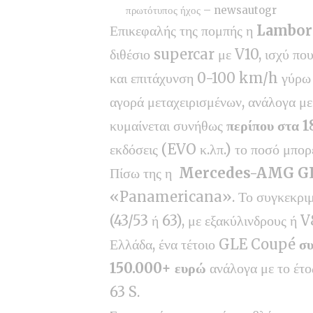
πρωτότυπος ήχος – newsautogr
Επικεφαλής της πομπής η
Lambor
διθέσιο supercar με V10, ισχύ που 
και επιτάχυνση 0-100 km/h γύρω σ
αγορά μεταχειρισμένων, ανάλογα μ
κυμαίνεται συνήθως
περίπου στα 
εκδόσεις (EVO κ.λπ.) το ποσό μπορε
Πίσω της η
Mercedes-AMG GL
«Panamericana». Το συγκεκριμέν
(43/53 ή 63), με εξακύλινδρους ή 
Ελλάδα, ένα τέτοιο GLE Coupé
συ
150.000+ ευρώ
ανάλογα με το έτος
63 S.