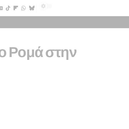
Sign In
μο Ρομά στην