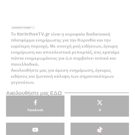
Το KorinthosTV.gr είναι η κορυφαία διαδικτυακή
πλατφόρμα ενημέρωσης για την Κορινθία και την
ευρύτερη περιοχή. Με συνεχή ροή ειδήσεων, έγκυρη
ενημέρωση και αποκλειστικά ρεπορτάζ, σας κρατάμε
πάντα ενημερωμένους για ό,τι συμβαίνει τοπικά και
πανελλαδικά.
Ακολουθήστε μας για άμεση ενημέρωση, έγκυρες
ειδήσεις και ζωντανή κάλυψη των σημαντικότερων
γεγονότων.
Ακολουθήστε μας ΕΔΩ
Facebook
X