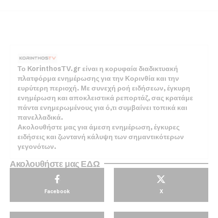
Το KorinthosTV.gr είναι η κορυφαία διαδικτυακή
πλατφόρμα ενημέρωσης για την Κορινθία και την
ευρύτερη περιοχή. Με συνεχή ροή ειδήσεων, έγκυρη
ενημέρωση και αποκλειστικά ρεπορτάζ, σας κρατάμε
πάντα ενημερωμένους για ό,τι συμβαίνει τοπικά και
πανελλαδικά.
Ακολουθήστε μας για άμεση ενημέρωση, έγκυρες
ειδήσεις και ζωντανή κάλυψη των σημαντικότερων
γεγονότων.
Ακολουθήστε μας ΕΔΩ
Facebook
X