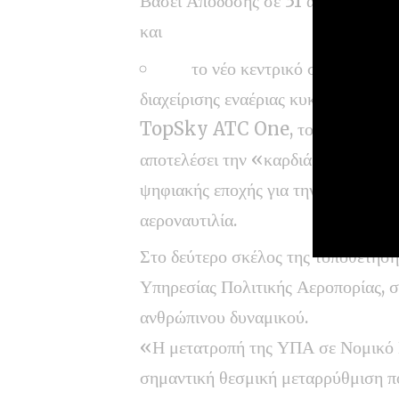
Βάσει Απόδοσης σε 31 αεροδρόμια,
και
το νέο κεντρικό σύστημα
διαχείρισης εναέριας κυκλοφορίας
TopSky ATC One, το οποίο θα
αποτελέσει την «καρδιά» της νέας
ψηφιακής εποχής για την ελληνική
αεροναυτιλία.
Στο δεύτερο σκέλος της τοποθέτησή
Υπηρεσίας Πολιτικής Αεροπορίας, σε
ανθρώπινου δυναμικού.
«Η μετατροπή της ΥΠΑ σε Νομικό 
σημαντική θεσμική μεταρρύθμιση που