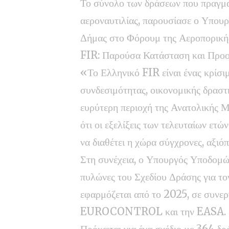
Το σύνολο των δράσεων που πραγμα
αεροναυτιλίας, παρουσίασε ο Υπο
Δήμας στο Φόρουμ της Αεροπορική
FIR: Παρούσα Κατάσταση και Προο
«Το Ελληνικό FIR είναι ένας κρίσι
συνδεσιμότητας, οικονομικής δραστ
ευρύτερη περιοχή της Ανατολικής Μ
ότι οι εξελίξεις των τελευταίων ετώ
να διαθέτει η χώρα σύγχρονες, αξιόπ
Στη συνέχεια, ο Υπουργός Υποδομώ
πυλώνες του Σχεδίου Δράσης για το
εφαρμόζεται από το 2025, σε συνερ
EUROCONTROL και την EASA.
Πρόκειται για ένα σχέδιο με 364 δρ