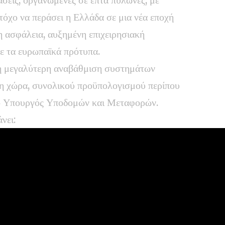
όχο να περάσει η Ελλάδα σε μια νέα εποχή
η ασφάλεια, αυξημένη επιχειρησιακή
ε τα ευρωπαϊκά πρότυπα.
 η μεγαλύτερη αναβάθμιση συστημάτων
στη χώρα, συνολικού προϋπολογισμού περίπου
ο Υπουργός Υποδομών και Μεταφορών.
νει:
You Might Also Like
Αναγγελία Γάμου
Καιρός: «Καμίνι» η χώρα –
Έρχονται 40άρια και μελτέμια έως 8
μποφόρ