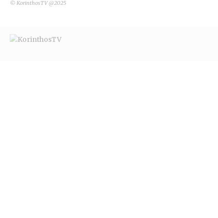
© KorinthosTV @2025