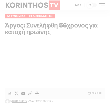
Aa
ΑΣΤΥΝΟΜΙΚΆ
ΠΕΛΟΠΌΝΝΗΣΟΣ
Άργος: Συνελήφθη 56χρονος για
κατοχή ηρωίνης
0 MIN READ
BY
KORINTHOSTV
27 ΑΥΓΟΎΣΤΟΥ 2024