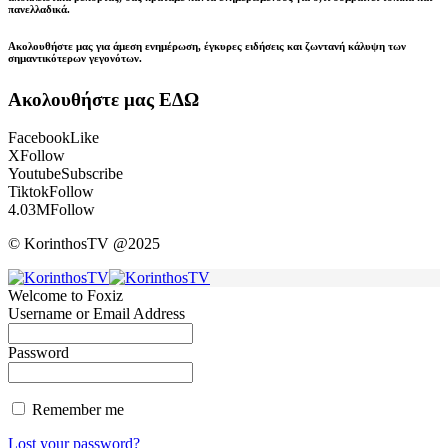
πανελλαδικά.
Ακολουθήστε μας για άμεση ενημέρωση, έγκυρες ειδήσεις και ζωντανή κάλυψη των
σημαντικότερων γεγονότων.
Ακολουθήστε μας ΕΔΩ
Facebook
Like
X
Follow
Youtube
Subscribe
Tiktok
Follow
4.03M
Follow
© KorinthosTV @2025
Welcome to Foxiz
Username or Email Address
Password
Remember me
Lost your password?