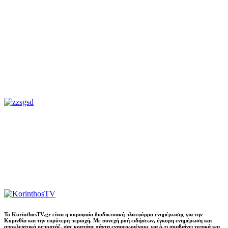
Το KorinthosTV.gr είναι η κορυφαία διαδικτυακή πλατφόρμα ενημέρωσης για την
Κορινθία και την ευρύτερη περιοχή. Με συνεχή ροή ειδήσεων, έγκυρη ενημέρωση και
αποκλειστικά ρεπορτάζ, σας κρατάμε πάντα ενημερωμένους για ό,τι συμβαίνει τοπικά και