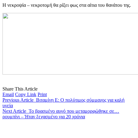
Η νεκροψία – νεκροτομή θα ρίξει φως στα αίτια του θανάτου της.
Share This Article
Email
Copy Link
Print
Previous Article
Βιταμίνη Ε: Ο πολύτιμος σύμμαχος για καλή
υγεία
Next Article
Το βρασμένο αυγό που μεταμορφώθηκε σε…
ρουμπίνι – Ήταν ξεχασμένο για 20 χρόνια