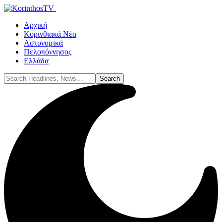
Αρχική
Κορινθιακά Νέα
Αστυνομικά
Πελοπόννησος
Ελλάδα