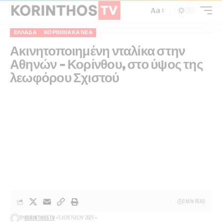
Aa
ΕΛΛΆΔΑ
ΚΟΡΙΝΘΙΑΚΆ ΝΈΑ
Ακινητοποιημένη νταλίκα στην
Αθηνών – Κορίνθου, στο ύψος της
λεωφόρου Σχιστού
0 MIN READ
BY
KORINTHOSTV
5 ΙΟΥΝΊΟΥ 2025