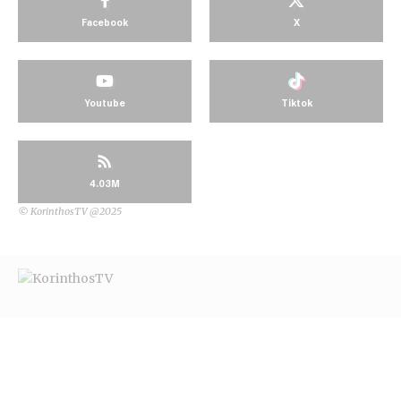
Facebook
X
Youtube
Tiktok
4.03M
© KorinthosTV @2025