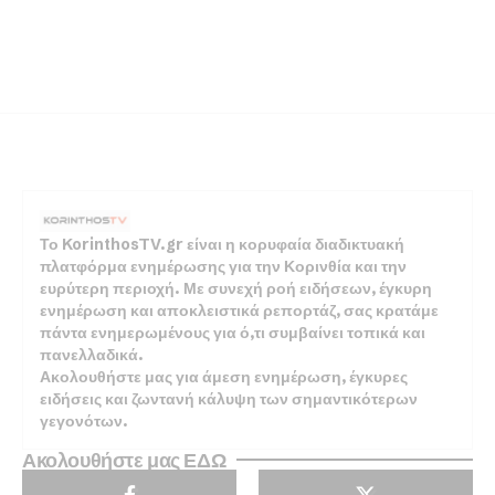
Το KorinthosTV.gr είναι η κορυφαία διαδικτυακή
πλατφόρμα ενημέρωσης για την Κορινθία και την
ευρύτερη περιοχή. Με συνεχή ροή ειδήσεων, έγκυρη
ενημέρωση και αποκλειστικά ρεπορτάζ, σας κρατάμε
πάντα ενημερωμένους για ό,τι συμβαίνει τοπικά και
πανελλαδικά.
Ακολουθήστε μας για άμεση ενημέρωση, έγκυρες
ειδήσεις και ζωντανή κάλυψη των σημαντικότερων
γεγονότων.
Ακολουθήστε μας ΕΔΩ