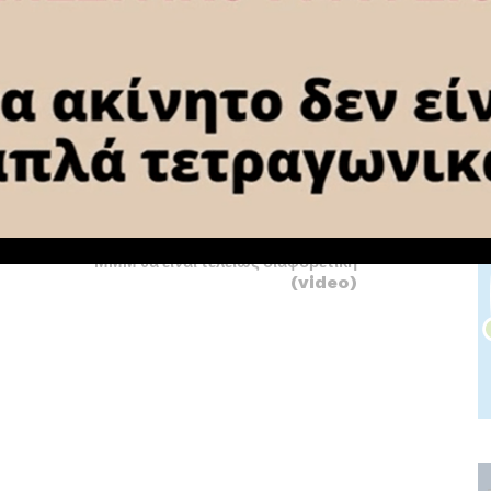
NEXT ARTICLE
Κ. Μητσοτάκης στο Υπ. Υποδομών και
Μεταφορών: Έως το 2027 η εικόνα των
ΜΜΜ θα είναι τελείως διαφορετική
(video)