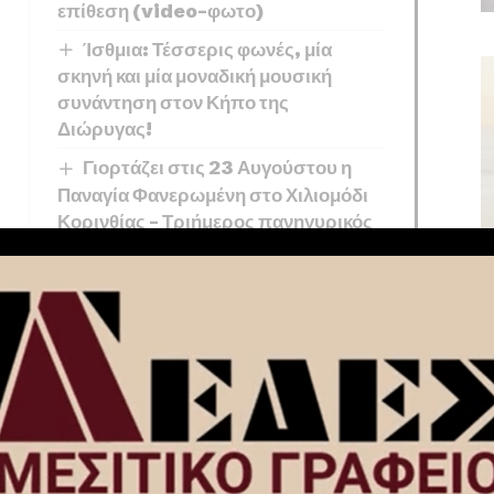
επίθεση (video-φωτο)
Ίσθμια: Τέσσερις φωνές, μία
σκηνή και μία μοναδική μουσική
συνάντηση στον Κήπο της
Διώρυγας!
Γιορτάζει στις 23 Αυγούστου η
Παναγία Φανερωμένη στο Χιλιομόδι
Κορινθίας – Τριήμερος πανηγυρικός
εορτασμός