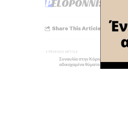
Share This Article
PREVIOUS ARTICLE
Συναυλία στην Κόρινθο για τα
αδικοχαμένα θύματα των Τεμπών