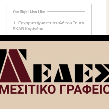
You Might Also Like
Ευχαριστήρια επιστολή του Τομέα
ΕΚΑΒ Κορίνθου
Κόρινθος: Άγνωστος προκάλεσε
φθορές σε κατάστημα – Καρέ καρέ η
4
επίθεση (video-φωτο)
Ίσθμια: Τέσσερις φωνές, μία
σκηνή και μία μοναδική μουσική
συνάντηση στον Κήπο της
Διώρυγας!
Γιορτάζει στις 23 Αυγούστου η
Παναγία Φανερωμένη στο Χιλιομόδι
Κορινθίας – Τριήμερος πανηγυρικός
εορτασμός