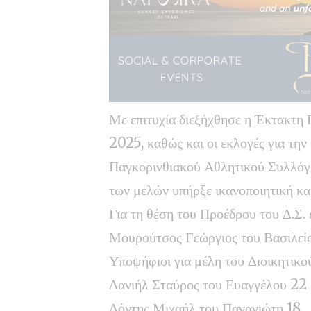
Με επιτυχία διεξήχθησε η Έκτακτη 
2025, καθώς και οι εκλογές για την
Παγκορινθιακού Αθλητικού Συλλόγο
των μελών υπήρξε ικανοποιητική κα
Για τη θέση του Προέδρου του Δ.Σ. 
Μουρούτσος Γεώργιος του Βασιλεί
Υποψήφιοι για μέλη του Διοικητικο
Δανιήλ Σταύρος του Ευαγγέλου 22
Δόντης Μιχαήλ του Παναγιώτη 18