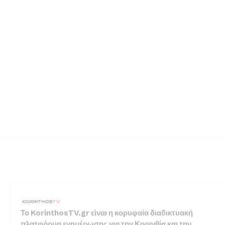
Το KorinthosTV.gr είναι η κορυφαία διαδικτυακή
πλατφόρμα ενημέρωσης για την Κορινθία και την