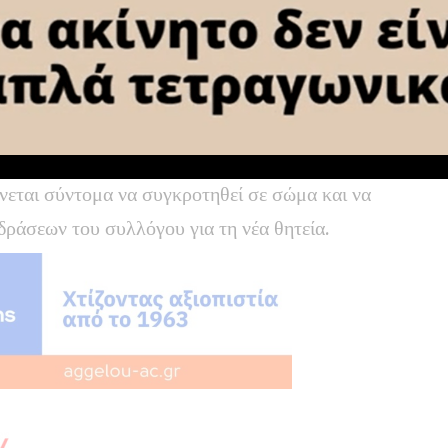
ε ψήφους για μέλος Δ.Σ. τον Σωτήριο
σοψήφησαν στη δεύτερη θέση με 22 ψήφους
ς Γεώργιος).
νεται σύντομα να συγκροτηθεί σε σώμα και να
δράσεων του συλλόγου για τη νέα θητεία.