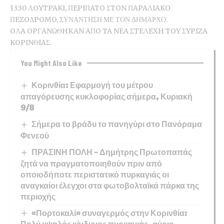
13:30 ΛOYTPAKI, ΠEPIΠATO ΣTON ΠAPAΛIAKO
ΠEZOΔPOMO, ΣΥΝΑΝΤΗΣΗ ΜΕ ΤΟΝ ΔΗΜΑΡΧΟ.
OΛA OPΓANΩΘHKAN AΠO TA NEA ΣTEΛEXH TOY ΣYPIZA
KOPINΘIAΣ.
You Might Also Like
Κορινθία: Εφαρμογή του μέτρου
απαγόρευσης κυκλοφορίας σήμερα, Κυριακή
9/8
Σήμερα το βράδυ το πανηγύρι στο Πανόραμα
Φενεού
ΠΡΑΣΙΝΗ ΠΟΛΗ – Δημήτρης Πρωτοπαπάς
ζητά να πραγματοποιηθούν πριν από
οποιοδήποτε περιστατικό πυρκαγιάς οι
αναγκαίοι έλεγχοι στα φωτοβολταϊκά πάρκα της
περιοχής
«Πορτοκαλί» συναγερμός στην Κορινθία: