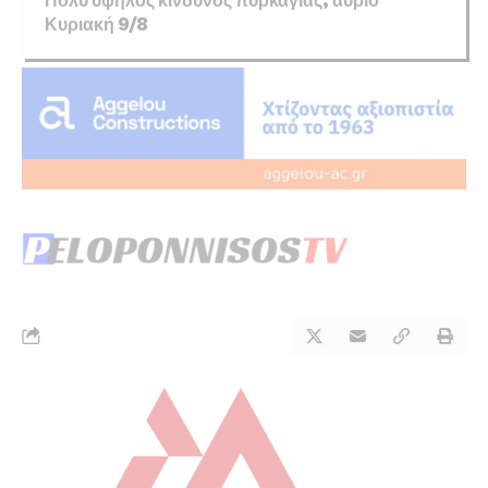
Πολύ υψηλός κίνδυνος πυρκαγιάς, αύριο
Κυριακή 9/8