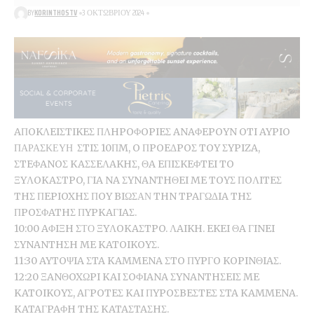
BY
KORINTHOSTV
3 ΟΚΤΩΒΡΊΟΥ 2024
AΠOKΛEIΣTIKEΣ ΠΛHPOΦOPIEΣ ANAΦEPOYN OTI AYPIO
ΠΑΡΑΣΚΕΥΗ ΣTIΣ 10ΠM, O ΠPOEΔPOΣ TOY ΣYPIZA,
ΣTEΦANOΣ KAΣΣEΛAKHΣ, ΘA EΠIΣKEΦTEI TO
ΞYΛOKAΣTPO, ΓIA NA ΣYNANTHΘEI ME TOYΣ ΠOΛITEΣ
THΣ ΠEPIOXHΣ ΠOY BIΩΣΑΝ THN TPAΓΩΔIA THΣ
ΠPOΣΦATHΣ ΠYPKAΓIAΣ.
10:00 AΦIΞH ΣΤΟ ΞYΛOKAΣTPO. ΛAIKH. EKEI ΘA ΓINEI
ΣYNANTHΣH ME KATOIKOYΣ.
11:30 AYTOΨIA ΣTA KAMMENA ΣTO ΠYPΓO KOPINΘIAΣ.
12:20 ΞANΘOXΩPI KAI ΣOΦIANA ΣYNANTHΣEIΣ ME
KATOIKOYΣ, AΓPOTEΣ KAI ΠYPOΣBEΣTEΣ ΣTA KAMMENA.
KATAΓPAΦH THΣ KATAΣTAΣHΣ.