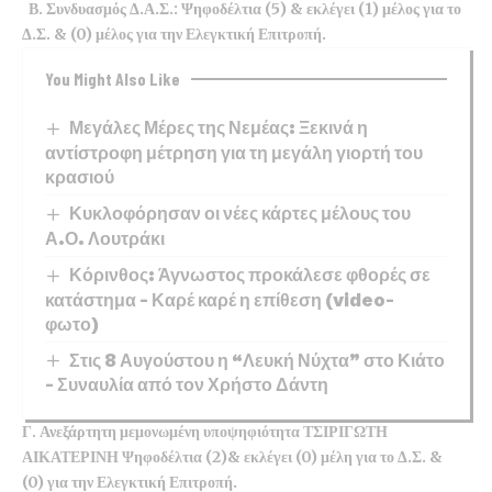
Β. Συνδυασμός Δ.Α.Σ.: Ψηφοδέλτια (5) & εκλέγει (1) μέλος για το
Δ.Σ. & (0) μέλος για την Ελεγκτική Επιτροπή.
You Might Also Like
Μεγάλες Μέρες της Νεμέας: Ξεκινά η
αντίστροφη μέτρηση για τη μεγάλη γιορτή του
κρασιού
Κυκλοφόρησαν οι νέες κάρτες μέλους του
Α.Ο. Λουτράκι
Κόρινθος: Άγνωστος προκάλεσε φθορές σε
κατάστημα – Καρέ καρέ η επίθεση (video-
φωτο)
Στις 8 Αυγούστου η “Λευκή Νύχτα” στο Κιάτο
– Συναυλία από τον Χρήστο Δάντη
Γ. Ανεξάρτητη μεμονωμένη υποψηφιότητα ΤΣΙΡΙΓΩΤΗ
ΑΙΚΑΤΕΡΙΝΗ Ψηφοδέλτια (2)& εκλέγει (0) μέλη για το Δ.Σ. &
(0) για την Ελεγκτική Επιτροπή.