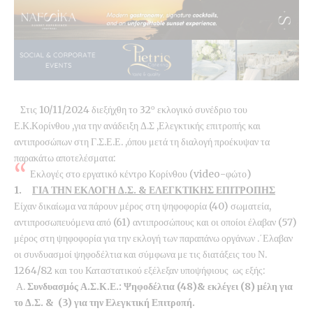
ο
Στις 10/11/2024 διεξήχθη το 32
εκλογικό συνέδριο του
Ε.Κ.Κορίνθου ,για την ανάδειξη Δ.Σ ,Ελεγκτικής επιτροπής και
αντιπροσώπων στη Γ.Σ.Ε.Ε. ,όπου μετά τη διαλογή προέκυψαν τα
παρακάτω αποτελέσματα:
Εκλογές στο εργατικό κέντρο Κορίνθου (video-φώτο)
1.
ΓΙΑ ΤΗΝ ΕΚΛΟΓΗ Δ.Σ. & ΕΛΕΓΚΤΙΚΗΣ ΕΠΙΤΡΟΠΗΣ
Είχαν δικαίωμα να πάρουν μέρος στη ψηφοφορία (40) σωματεία,
αντιπροσωπευόμενα από (61) αντιπροσώπους και οι οποίοι έλαβαν (57)
μέρος στη ψηφοφορία για την εκλογή των παραπάνω οργάνων .΄Ελαβαν
οι συνδυασμοί ψηφοδέλτια και σύμφωνα με τις διατάξεις του Ν.
1264/82 και του Καταστατικού εξέλεξαν υποψήφιους ως εξής:
Α.
Συνδυασμός Α.Σ.Κ.Ε.: Ψηφοδέλτια (48)& εκλέγει (8) μέλη για
το Δ.Σ. & (3) για την Ελεγκτική Επιτροπή.