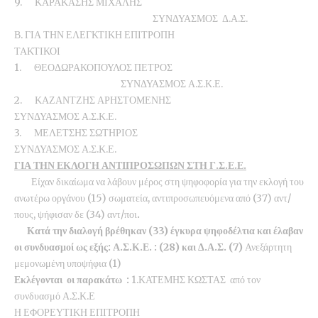
9. ΚΑΡΑΚΑΣΗΣ ΜΙΧΑΛΗΣ
ΣΥΝΔΥΑΣΜΟΣ Δ.Α.Σ.
Β. ΓΙΑ ΤΗΝ ΕΛΕΓΚΤΙΚΗ ΕΠΙΤΡΟΠΗ
ΤΑΚΤΙΚΟΙ
1. ΘΕΟΔΩΡΑΚΟΠΟΥΛΟΣ ΠΕΤΡΟΣ
ΣΥΝΔΥΑΣΜΟΣ Α.Σ.Κ.Ε.
2. ΚΑΖΑΝΤΖΗΣ ΑΡΗΣΤΟΜΕΝΗΣ
ΣΥΝΔΥΑΣΜΟΣ Α.Σ.Κ.Ε.
3. ΜΕΛΕΤΣΗΣ ΣΩΤΗΡΙΟΣ
ΣΥΝΔΥΑΣΜΟΣ Α.Σ.Κ.Ε.
ΓΙΑ ΤΗΝ ΕΚΛΟΓΗ ΑΝΤΙΠΡΟΣΩΠΩΝ ΣΤΗ Γ.Σ.Ε.Ε.
Είχαν δικαίωμα να λάβουν μέρος στη ψηφοφορία για την εκλογή του
ανωτέρω οργάνου (15) σωματεία, αντιπροσωπευόμενα από (37) αντ/
πους, ψήφισαν δε (34) αντ/ποι
.
Κατά την διαλογή βρέθηκαν (33) έγκυρα ψηφοδέλτια και έλαβαν
οι συνδυασμοί ως εξής: Α.Σ.Κ.Ε. : (28) και Δ.Α.Σ. (7)
Ανεξάρτητη
μεμονωμένη υποψήφια (1)
Εκλέγονται οι παρακάτω :
1.ΚΑΤΕΜΗΣ ΚΩΣΤΑΣ από τον
συνδυασμό Α.Σ.Κ.Ε
Η ΕΦΟΡΕΥΤΙΚΗ ΕΠΙΤΡΟΠΗ