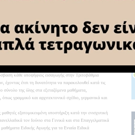
ρίπου 120.000 μαθητές της Γ’ Λυκείου μπορούν να
βαση δωρεάν σε ζωντανές παραδόσεις μαθημάτων κατά τις
ας, έχει δοθεί ιδιαίτερη έμφαση στην υλοποίηση του
έρος του γενικότερου σχεδίου για το Ψηφιακό Σχολείο, που
ιο τον πρωθυπουργό και τον υπουργό Παιδείας, με στόχο
σε όλες τις τάξεις του σχολείου.
ποκλείεται να υπάρξει σύντομα λεπτομερέστερη
ην πολιτική ηγεσία του υπουργείου.
όσβαση κάθε υποψήφιος εισαγωγής στην Τριτοβάθμια
 έχοντας έτσι τη δυνατότητα να παρακολουθεί κατά τις
το σύνολο της ύλης στα εξεταζόμενα μαθήματα,
όπως γραμμικό και αρχιτεκτονικό σχέδιο, γερμανικά και
ς μαθητές εξατομικευμένη υποστήριξη κατά την ενισχυτική
πανελλαδικά τον Ιούνιο στα Γενικά και στα Επαγγελματικά
 μαθήματα Ειδικής Αγωγής για τα Ενιαία Ειδικά