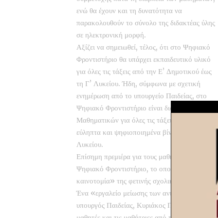
ενώ θα έχουν και τη δυνατότητα να
παρακολουθούν το σύνολο της διδακτέας ύλης
σε ηλεκτρονική μορφή.
Αξίζει να σημειωθεί, τέλος, ότι στο Ψηφιακό
Φροντιστήριο θα υπάρχει εκπαιδευτικό υλικό
για όλες τις τάξεις από την Ε’ Δημοτικού έως
τη Γ’ Λυκείου. Ήδη, σύμφωνα με σχετική
ενημέρωση από το υπουργείο Παιδείας, στο
Ψηφιακό Φροντιστήριο είναι διαθέσιμο το υλι
Μαθηματικών για όλες τις τάξεις του Γυμνασί
εύληπτα και ψηφιοποιημένα βίντεο για 49 συν
Λυκείου.
Επίσημη πρεμιέρα για τους μαθητές της Γ’ λυκ
Ψηφιακό Φροντιστήριο, το οποίο έχει χαρακτη
καινοτομία» της φετινής σχολικής χρονιάς.
Ένα «εργαλείο μείωσης των ανισοτήτων», όπω
υπουργός Παιδείας, Κυριάκος Πιερρακάκης, τ
μαθητές και τις μαθήτριες από την Ε’ Δημοτικο