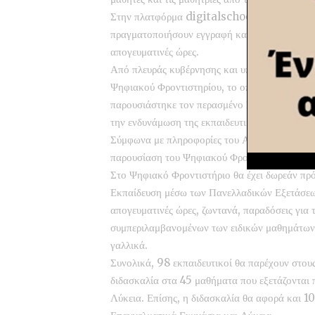
Στην πλατφόρμα digitalschool.gov.gr, οι πε
πραγματοποιήσουν εγγραφή και να έχουν πρόσ
απογευματινές ώρες.
Από πλευράς κυβέρνησης και υπουργείου Παιδεί
Ψηφιακού Φροντιστηρίου, το οποίο αποτελεί μ
παρουσιάστηκε τον περασμένο Μάιο από τον ίδ
την ενδυνάμωση της εκπαιδευτικής διαδικασίας 
Σύμφωνα με πληροφορίες του ΑΠΕ-ΜΠΕ, δεν α
παρουσίαση του Ψηφιακού Φροντιστηρίου από τ
Στο Ψηφιακό Φροντιστήριο θα έχει δωρεάν πρ
Εκπαίδευση μέσω των Πανελλαδικών Εξετάσεων,
απογευματινές ώρες, ζωντανά, παραδόσεις για 
συμπεριλαμβανομένων των ειδικών μαθημάτων, 
γαλλικά.
Συνολικά, 98 εκπαιδευτικοί θα παρέχουν στου
διδασκαλία στα 45 μαθήματα που εξετάζονται 
Λύκεια. Επίσης, η διδασκαλία θα αφορά και 10