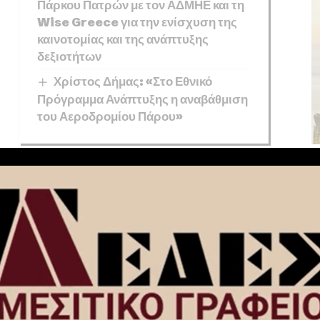
Πάρκου Πατρών με τον ΑΔΜΗΕ και τη
Wise Greece για την ενίσχυση της
καινοτομίας και της ανάπτυξης
δεξιοτήτων
Χρίστος Δήμας: «Στο Εθνικό
Πρόγραμμα Ανάπτυξης η αναβάθμιση
του Αεροδρομίου Πάρου»
κό από τα μαθήματα Νεοελληνικής Γλώσσας και
ου ενώ μέχρι το τέλος του 2025 θα έχουν αναρτηθεί 2.500
ολικά μαθήματα από την Ε’ Δημοτικού έως και την Γ’
είου θα κάνει αύριο, Δευτέρα 16 Σεπτεμβρίου 2024 το
ριστεί από το υπουργείο Παιδείας ως «η μεγάλη
ς το χαρακτήρισε πρόσφατα σε τηλεοπτική του εμφάνιση ο
ο Ψηφιακό Φροντιστήριο απευθύνεται συνολικά στους
ύ έως τη Γ’ Λυκείου.