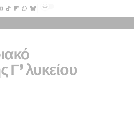
Sign In
φιακό
ς Γ’ λυκείου