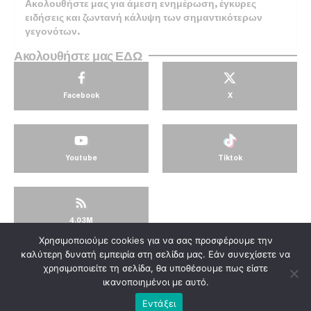
Ακολουθήστε μας για άμεση ενημέρωση, έγκυρες
ειδήσεις και ζωντανή κάλυψη των σημαντικότερων
γεγονότων.
Ακολουθήστε μας ΕΔΩ
Facebook
X
Youtube
Tiktok
4.03M
Χρησιμοποιούμε cookies για να σας προσφέρουμε την
© KorinthosTV @2025
καλύτερη δυνατή εμπειρία στη σελίδα μας. Εάν συνεχίσετε να
χρησιμοποιείτε τη σελίδα, θα υποθέσουμε πως είστε
ικανοποιημένοι με αυτό.
Εντάξει