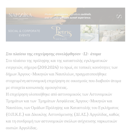
Στο πλαίσιο της επιχείρησης συνελήφθησαν -12- άτομα
Στο πλαίσιο της πρόληψης και της καταστολής εγκληματικών
ενεργειών, σήμερα (20.9.2024) το πρωί, σε τοπικές κοινότητες των
δήμων Άργους-Μυκηνών και Ναυπλιέων, πραγματοποιήθηκε
στοχευμένη αστυνομική επιχείρηση σε οικισμούς που διαβιούν άτομα
με στοιχεία κοινωνικής ομοιογένειας.
Η επιχείρηση υλοποιήθηκε από αστυνομικούς των Αστυνομικών
Τμημάτων και των Τμημάτων Ασφάλειας Άργους-Μυκηνών και
Ναυπλίου, των Ομάδων Πρόληψης και Καταστολής του Εγκλήματος
(Ο.Π.Κ.Ε.) και Δίκυκλης Αστυνόμευσης (ΔΙ.ΑΣ.) Αργολίδας, καθώς
και τη συνδρομή των αστυνομικών σκύλων ανίχνευσης ναρκωτικών
ουσιών Αργολίδας.