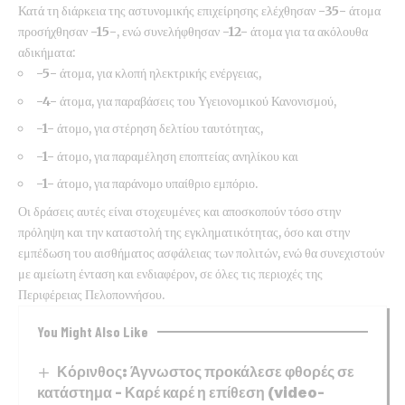
Κατά τη διάρκεια της αστυνομικής επιχείρησης ελέχθησαν
-35-
άτομα
προσήχθησαν
-15-
, ενώ
συνελήφθησαν
-12-
άτομα για τα ακόλουθα
αδικήματα:
-5-
άτομα, για κλοπή ηλεκτρικής ενέργειας,
-4-
άτομα, για παραβάσεις του Υγειονομικού Κανονισμού,
-1-
άτομο, για στέρηση δελτίου ταυτότητας,
-1-
άτομο, για παραμέληση εποπτείας ανηλίκου και
-1-
άτομο, για παράνομο υπαίθριο εμπόριο.
Οι δράσεις αυτές είναι στοχευμένες και αποσκοπούν τόσο στην
πρόληψη και την καταστολή της εγκληματικότητας, όσο και στην
εμπέδωση του αισθήματος ασφάλειας των πολιτών, ενώ θα συνεχιστούν
με αμείωτη ένταση και ενδιαφέρον, σε όλες τις περιοχές της
Περιφέρειας Πελοποννήσου.
You Might Also Like
Κόρινθος: Άγνωστος προκάλεσε φθορές σε
κατάστημα – Καρέ καρέ η επίθεση (video-