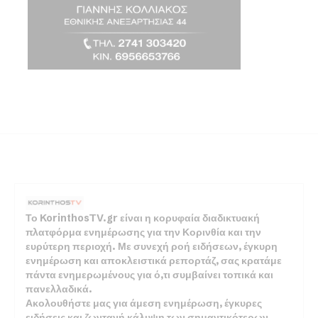
Το KorinthosTV.gr είναι η κορυφαία διαδικτυακή
πλατφόρμα ενημέρωσης για την Κορινθία και την
ευρύτερη περιοχή. Με συνεχή ροή ειδήσεων, έγκυρη
ενημέρωση και αποκλειστικά ρεπορτάζ, σας κρατάμε
πάντα ενημερωμένους για ό,τι συμβαίνει τοπικά και
πανελλαδικά.
Ακολουθήστε μας για άμεση ενημέρωση, έγκυρες
ειδήσεις και ζωντανή κάλυψη των σημαντικότερων