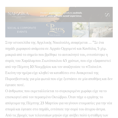
Στην ιστοσελίδα της Αγγελικής Νικολούλη, αναφέρεται … “Σε ένα
πηγάδι χωραφιού ανάμεσα σε Αρχαίο Ορχομενό και Κανδύλα, 5 χλμ.
μακριά από το σημείο που βρέθηκε το αυτοκίνητό του, εντοπίστηκε η
σορός του Χαράλαμπου Ζιωτόπουλου 45 χρόνων, που είχε εξαφανιστεί
από την Πέμπτη 10 Νοεμβρίου και τον αναζητούσε το «Τούνελ».
Εκείνη την ημέρα είχε κληθεί να καταθέσει στο Ανακριτικό της
Πυροσβεστικής για μία φωτιά που είχε ξεσπάσει σε μία αποθήκη και δεν
έφτασε ποτέ.
Ο άνθρωπος που εκμεταλλεύεται το συγκεκριμένο χωράφι είχε να το
επισκεφτεί από τον περασμένο Οκτώβριο. Όταν πήγε ο εργάτης το
απόγευμα της Πέμπτης 23 Μαρτίου για να γίνουν ετοιμασίες για την νέα
σπορά και έφτασε στο πηγάδι, εντόπισε την σορό του άτυχου άντρα.
Από τις βροχές των τελευταίων μηνών είχε ανέβει πολύ η στάθμη των