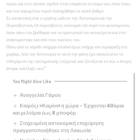
νερών και έτσι έφτασε σχεδόν στην επιφάνεια το σώμα του, όπου λόγω
και των παγωμένων νερών διατηρήθηκε σε ικανό βαθμό.
Σε κατάσταση σοκ ο εργάτης κάλεσε την Αστυνομία και την
Πυροσβεστική. Οι πυροσβέστες ανέσυραν την σορό του αγνοούμενου,
όπου πάνω του βρέθηκαν και τα προσωπικά του αντικείμενα και έτσι
αναγνωρίστηκε και από τους οικείους του.
Πάνω από το πηγάδι υπήρχαν κλαδιά όμως υπήρχε και περίφραξη στο
χωράφι. Από την Αστυνομία σε αυτή την φάση έχει αποκλειστεί το
ενδεχόμενο της εγκληματικής ενέργειας και εξετάζεται το πώς ο άτυχος
άντρας κατέληξε εκεί.”
You Might Also Like
Αναγγελία Γάμου
Καιρός: «Καμίνι» η χώρα – Έρχονται 40άρια
και μελτέμια έως 8 μποφόρ
Στοχευμένη αστυνομική επιχείρηση
πραγματοποιήθηκε στη Λακωνία