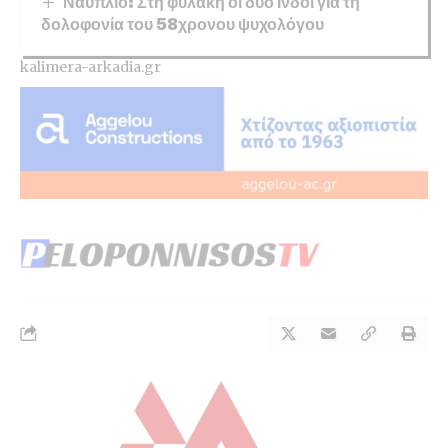
Ναύπλιο: Στη φυλακή οι δύο Ινδοί για τη
δολοφονία του 58χρονου ψυχολόγου
kalimera-arkadia.gr