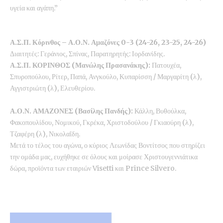
υγεία και αγάπη.”
Α
.
Σ
.
Π
.
Κόρινθος
–
Α
.
Ο
.
Ν
.
Αμαζόνες
0-3 (24-26, 23-25, 24-26)
Διαιτητές: Γεράνιος, Σπίνας, Παρατηρητής: Ιορδανίδης.
Α
.
Σ
.
Π
.
ΚΟΡΙΝΘΟΣ
(
Μανώλης
Πρασανάκης
):
Πατουχέα,
Σπυροπούλου, Ρίτερ, Παπά, Ανγκούλο, Κυπαρίσση / Μαργαρίτη (λ),
Αγγιστριώτη (λ), Ελευθερίου.
Α
.
Ο
.
Ν
.
ΑΜΑΖΟΝΕΣ
(
Βασίλης
Πανδής
):
Κάλλη, Βυθούλκα,
Φακοπουλίδου, Νομικού, Γκρέκα, Χριστοδούλου / Γκιαούρη (λ),
Τζαφέρη (λ), Νικολαΐδη.
Μετά το τέλος του αγώνα, ο κύριος Λεωνίδας Βοντίτσος που στηρίζει
την ομάδα μας, ευχήθηκε σε όλους και μοίρασε Χριστουγεννιάτικα
δώρα, προϊόντα των εταιριών
Visetti
και
Prince Silvero
.