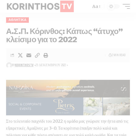
Aa
ΑΘΛΗΤΙΚΑ
Α.Σ.Π. Κόρινθος: Κάπως “άτυχο”
κλείσιμο για το 2022
2 MIN READ
BY
KORINTHOSTV
23 ΔΕΚΕΜΒΡΊΟΥ 2022
Στο τελευταίο παιχνίδι του 2022 η ομάδα μας γνώρισε την ήττα από τις
εξαιρετικές Αμαζόνες με 3-0. Τα κορίτσια έπαιξαν πολύ καλά και
πάλεψαν για κάθε πόντο απέναντι σε μια πολύ καλή ομάδα. Και τα τρία