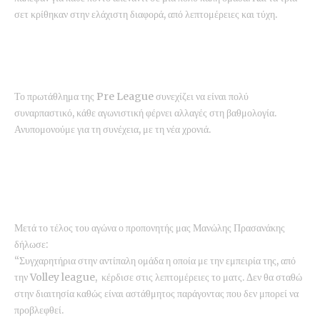
σετ κρίθηκαν στην ελάχιστη διαφορά, από λεπτομέρειες και τύχη.
Το πρωτάθλημα της Pre League συνεχίζει να είναι πολύ
συναρπαστικό, κάθε αγωνιστική φέρνει αλλαγές στη βαθμολογία.
Ανυπομονούμε για τη συνέχεια, με τη νέα χρονιά.
Μετά το τέλος του αγώνα ο προπονητής μας Μανώλης Πρασανάκης
δήλωσε:
“Συγχαρητήρια στην αντίπαλη ομάδα η οποία με την εμπειρία της, από
την Volley league, κέρδισε στις λεπτομέρειες το ματς. Δεν θα σταθώ
στην διαιτησία καθώς είναι αστάθμητος παράγοντας που δεν μπορεί να
προβλεφθεί.