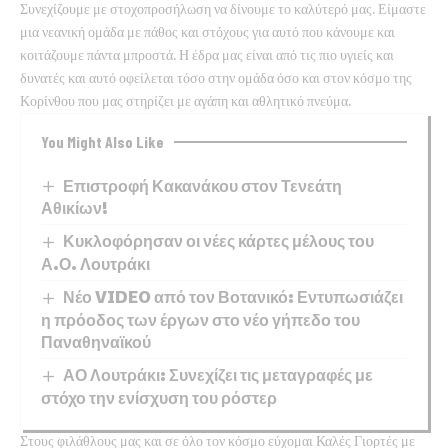
Συνεχίζουμε με στοχοπροσήλωση να δίνουμε το καλύτερό μας. Είμαστε
μια νεανική ομάδα με πάθος και στόχους για αυτό που κάνουμε και
κοιτάζουμε πάντα μπροστά. Η έδρα μας είναι από τις πιο υγιείς και
δυνατές και αυτό οφείλεται τόσο στην ομάδα όσο και στον κόσμο της
Κορίνθου που μας στηρίζει με αγάπη και αθλητικό πνεύμα.
You Might Also Like
Επιστροφή Κακανάκου στον Τενεάτη
Αθικίων!
Κυκλοφόρησαν οι νέες κάρτες μέλους του
Α.Ο. Λουτράκι
Νέο VIDEO από τον Βοτανικό: Εντυπωσιάζει
η πρόοδος των έργων στο νέο γήπεδο του
Παναθηναϊκού
ΑΟ Λουτράκι: Συνεχίζει τις μεταγραφές με
στόχο την ενίσχυση του ρόστερ
Στους φιλάθλους μας και σε όλο τον κόσμο εύχομαι Καλές Γιορτές με