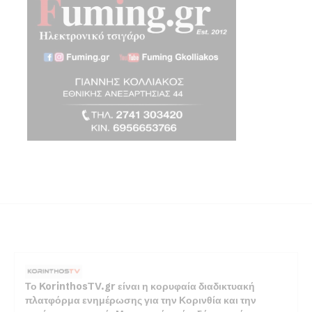
Το KorinthosTV.gr είναι η κορυφαία διαδικτυακή
πλατφόρμα ενημέρωσης για την Κορινθία και την