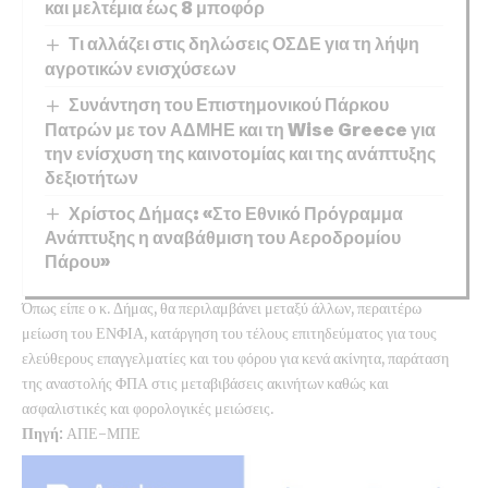
και μελτέμια έως 8 μποφόρ
Τι αλλάζει στις δηλώσεις ΟΣΔΕ για τη λήψη
αγροτικών ενισχύσεων
Συνάντηση του Επιστημονικού Πάρκου
Πατρών με τον ΑΔΜΗΕ και τη Wise Greece για
την ενίσχυση της καινοτομίας και της ανάπτυξης
δεξιοτήτων
Χρίστος Δήμας: «Στο Εθνικό Πρόγραμμα
Ανάπτυξης η αναβάθμιση του Αεροδρομίου
Πάρου»
Όπως είπε ο κ. Δήμας, θα περιλαμβάνει μεταξύ άλλων, περαιτέρω
μείωση του ΕΝΦΙΑ, κατάργηση του τέλους επιτηδεύματος για τους
ελεύθερους επαγγελματίες και του φόρου για κενά ακίνητα, παράταση
της αναστολής ΦΠΑ στις μεταβιβάσεις ακινήτων καθώς και
ασφαλιστικές και φορολογικές μειώσεις.
Πηγή:
ΑΠΕ-ΜΠΕ