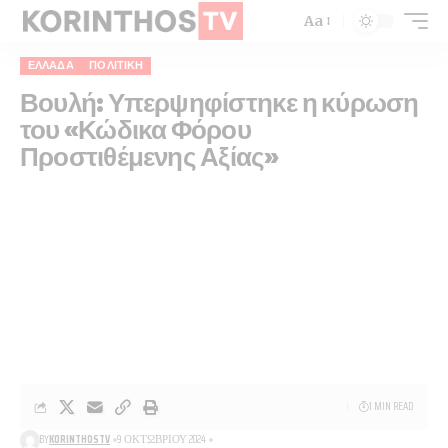
Aa
ΕΛΛΆΔΑ
ΠΟΛΙΤΙΚΉ
Βουλή: Υπερψηφίστηκε η κύρωση
του «Κώδικα Φόρου
Προστιθέμενης Αξίας»
1 MIN READ
BY
KORINTHOSTV
9 ΟΚΤΩΒΡΊΟΥ 2024