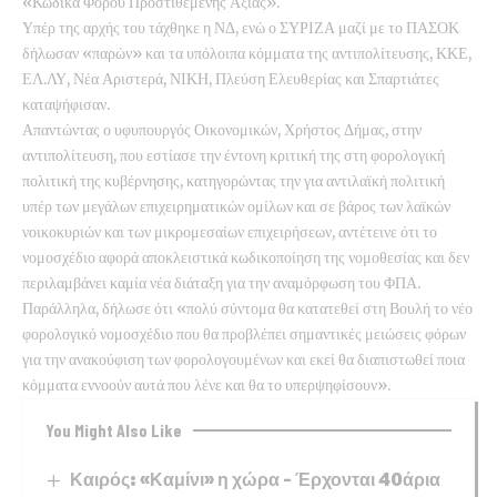
«Κώδικα Φόρου Προστιθέμενης Αξίας».
Υπέρ της αρχής του τάχθηκε η ΝΔ, ενώ ο ΣΥΡΙΖΑ μαζί με το ΠΑΣΟΚ
δήλωσαν «παρών» και τα υπόλοιπα κόμματα της αντιπολίτευσης, ΚΚΕ,
ΕΛ.ΛΥ, Νέα Αριστερά, ΝΙΚΗ, Πλεύση Ελευθερίας και Σπαρτιάτες
καταψήφισαν.
Απαντώντας ο υφυπουργός Οικονομικών, Χρήστος Δήμας, στην
αντιπολίτευση, που εστίασε την έντονη κριτική της στη φορολογική
πολιτική της κυβέρνησης, κατηγορώντας την για αντιλαϊκή πολιτική
υπέρ των μεγάλων επιχειρηματικών ομίλων και σε βάρος των λαϊκών
νοικοκυριών και των μικρομεσαίων επιχειρήσεων, αντέτεινε ότι το
νομοσχέδιο αφορά αποκλειστικά κωδικοποίηση της νομοθεσίας και δεν
περιλαμβάνει καμία νέα διάταξη για την αναμόρφωση του ΦΠΑ.
Παράλληλα, δήλωσε ότι «πολύ σύντομα θα κατατεθεί στη Βουλή το νέο
φορολογικό νομοσχέδιο που θα προβλέπει σημαντικές μειώσεις φόρων
για την ανακούφιση των φορολογουμένων και εκεί θα διαπιστωθεί ποια
κόμματα εννοούν αυτά που λένε και θα το υπερψηφίσουν».
You Might Also Like
Καιρός: «Καμίνι» η χώρα – Έρχονται 40άρια