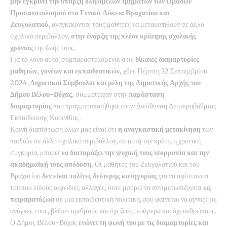
μην εγκρίνει την ύπαρξη ολιγομελών τμημάτων των Ομάδων
Προσανατολισμού στα Γενικά Λύκεια Βραχατίου και
Ζευγολατιού,
αναγκάζοντας τους μαθητές να μετακινηθούν σε άλλο
σχολικό περιβάλλον,
στην έναρξη της πλέον κρίσιμης σχολικής
χρονιάς
της ζωής τους.
Για το λόγο αυτό, συμπαραστεκόμενοι στις
δίκαιες διαμαρτυρίες
μαθητών, γονέων και εκπαιδευτικών,
χθες Πέμπτη 12 Σεπτεμβρίου
2024,
Δημοτικοί Σύμβουλοι και μέλη της Δημοτικής Αρχής του
Δήμου Βέλου-Βόχας,
συμμετείχαν στην
παράσταση
διαμαρτυρίας
που πραγματοποιήθηκε στην Διεύθυνση Δευτεροβάθμιας
Εκπαίδευσης Κορινθίας.
Κοινή διαπίστωση όλων μας είναι ότι
η αναγκαστική μετακίνηση
των
παιδιών σε άλλο σχολικό περιβάλλον, σε αυτή την κρίσιμη χρονική
συγκυρία, μπορεί
να διαταράξει την ψυχική τους ισορροπία και την
ακαδημαϊκή τους απόδοση.
Οι μαθητές του Ζευγολατιού και του
Βραχατίου
δεν είναι πολίτες δεύτερης κατηγορίας
για να υφίστανται
τέτοιου είδους αιφνίδιες αλλαγές, ούτε μπορεί να αντιμετωπίζονται
ως
πειραματόζωα
σε μια εκπαιδευτική πολιτική, που φαίνεται να αγνοεί τις
ανάγκες τους, βλέπει αριθμούς και όχι ζωές, νούμερα και όχι ανθρώπους.
Ο Δήμος Βέλου-Βόχας
ενώνει τη φωνή του με τις διαμαρτυρίες και