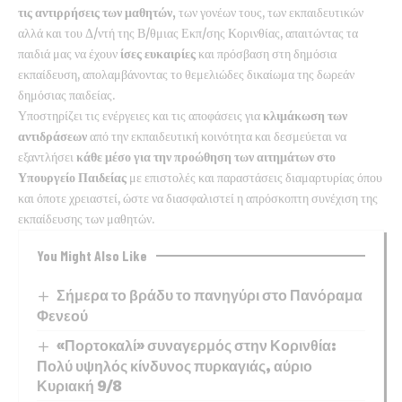
τις αντιρρήσεις των μαθητών,
των γονέων τους, των εκπαιδευτικών
αλλά και του Δ/ντή της Β/θμιας Εκπ/σης Κορινθίας, απαιτώντας τα
παιδιά μας να έχουν
ίσες ευκαιρίες
και πρόσβαση στη δημόσια
εκπαίδευση, απολαμβάνοντας το θεμελιώδες δικαίωμα της δωρεάν
δημόσιας παιδείας.
Υποστηρίζει τις ενέργειες και τις αποφάσεις για
κλιμάκωση των
αντιδράσεων
από την εκπαιδευτική κοινότητα και δεσμεύεται να
εξαντλήσει
κάθε μέσο για την προώθηση των αιτημάτων στο
Υπουργείο Παιδείας
με επιστολές και παραστάσεις διαμαρτυρίας όπου
και όποτε χρειαστεί, ώστε να διασφαλιστεί η απρόσκοπτη συνέχιση της
εκπαίδευσης των μαθητών.
You Might Also Like
Σήμερα το βράδυ το πανηγύρι στο Πανόραμα
Φενεού
«Πορτοκαλί» συναγερμός στην Κορινθία:
Πολύ υψηλός κίνδυνος πυρκαγιάς, αύριο
Κυριακή 9/8