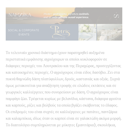
Το τελευταίο χρονικό διάστημα έχουν παρατηρηθεί αυξημένα
περιστατικά εμφάνισης αγριόχοιρων οι οποίοι κυκλοφορούν σε
διάφορες περιοχές του Λουτρακίου και της Περαχώρας, προσεγγίζοντας
και κατοικημένες περιοχές. Ο αγριόχοιρος είναι είδος δασόβιο. Ζει στα
πυκνά θαμνώδη δάση πλατύφυλλων, δρυός, καστανιάς και οξιάς. Συχνά
όμως μετακινείται για αναζήτηση τροφής σε ελώδεις εκτάσεις και σε
γεωργικές καλλιέργειες που συνορεύουν με δάση. Ο αγριόχοιρος είναι
παμφάγο ζώο. Τρέφεται κυρίως με βελανίδια, κάστανα, διάφορα φρούτα
και καρπούς, ρίζες και βολβούς τα οποία βγάζει σκάβοντας το έδαφος.
Οι επιδρομές του είναι συχνές σε καλλιέργειες με πατάτες, παντζάρια
και καλαμπόκια, ιδίως όταν οι καρποί είναι σε γαλακτώδη ακόμα μορφή.
Το διαιτολόγιο συμπληρώνεται με μύκητες (μανιτάρια), σκουλήκια,