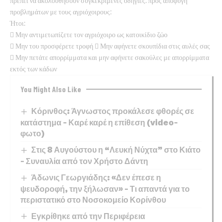
πρέπει να ακολουθήσουν συγκεκριμένες οδηγίες. προς αποφυγή
προβλημάτων με τους αγριόχοιρους:
Ήτοι:
 Μην αντιμετωπίζετε τον αγριόχοιρο ως κατοικίδιο ζώο
 Μην του προσφέρετε τροφή  Μην αφήνετε σκουπίδια στις αυλές σας
 Μην πετάτε απορρίμματα και μην αφήνετε σακούλες με απορρίμματα
εκτός των κάδων
You Might Also Like
Κόρινθος: Άγνωστος προκάλεσε φθορές σε
κατάστημα – Καρέ καρέ η επίθεση (video-
φωτο)
Στις 8 Αυγούστου η “Λευκή Νύχτα” στο Κιάτο
– Συναυλία από τον Χρήστο Δάντη
Άδωνις Γεωργιάδης: «Δεν έπεσε η
ψευδοροφή, την ξήλωσαν» – Τι απαντά για το
περιστατικό στο Νοσοκομείο Κορίνθου
Εγκρίθηκε από την Περιφέρεια