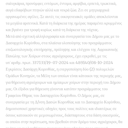
σαλιγκάρια, προνύμφες εντόμων, έντομα, αμφίβια, ερπετά, τρωκτικά,
αυγά εδαφόβιων πτηνών αλλά και νεκρά ζώα. Ζει σε μητριαρχικά
οργανωμένες αγέλες. Σε αυτές τις οικογενειακές ομάδες αποκλείονται
τα μεγάλα αρσενικά. Κατά τη διάρκεια της ημέρας παραμένει κρυμμένος
και βγαίνει για τροφή κυρίως κατά τη διάρκεια της νύχτας.
Μετά από σχετική αλληλογραφία και συνεργασία του Δήμου μας με το
Δασαρχείο Κορίνθου, στα πλαίσια υλοποίησης του προγράμματος
επιζωοτολογικής επιτήρησης, πρόληψης και ελέγχου της Αφρικανικής
Πανώλης των Χοίρων στους αγριόχοιρους, έχει εγκριθεί, με τις
υπ΄αριθμ. πρωτ. 337133/19-07-2024 και 489140/08-10-2024
Εγκρίσεις Δασάρχη Κορινθίας, η ενεργοποίηση δύο (2) πολυμελών
Ομάδων Κυνηγών, τα Μέλη των οποίων είναι κάτοικοι της περιοχής μας,
για θήρευση αγριόχοιρων και ημίαιμων χοίρων στην περιοχή του Δήμου
μας. Οι έξοδοι για θήρευση γίνονται κατόπιν προγράμματος του
Γραφείου Θήρας του Δασαρχείου Κορίνθου. Ο Δήμος μας, σε
συνεργασία με τη Δ/νση Δασών Κορινθίας και το Δασαρχείο Κορίνθου,
δημοσιοποιεί χρηστικές οδηγίες προς τους πολίτες και ιδιαιτέρως σε
όσους κατοικούν σε μεμονωμένους, διάσπαρτους στα δάση οικισμούς,
οι οποίοι στην περίπτωση, που βρεθούν στον δρόμο τους αγριόχοιροι, θα