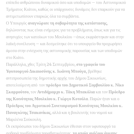
επίπεδο ανθρώπινου δυναμικού όσο και υποδομών – του Αστυνομικού
Τμήματος Κιάτου, καθώς οι υπάρχουσες δυνάμεις δεν επαρκούν για να
αντιμετωπίσουν επαρκώς όλα τα συμβάντα.
Ο Υπουργός
αναγνώρισε τη σοβαρότητα της κατάστασης
,
δηλώνοντας πως είναι ενήμερος για τα προβλήματα, όπως και για τις
ανησυχίες των κατοίκων του Μουλκίου –όπως εκφράστηκαν και στην
λαϊκή συνέλευση – και δεσμεύτηκε ότι το υπουργείο θα προχωρήσει
άμεσα στην ενίσχυση της αστυνομικής παρουσίας και των υποδομών
στο Κιάτο.
Παράλληλα, χθες Τρίτη 24 Σεπτεμβρίου,
στο γραφείο του
Υφυπουργού Δικαιοσύνης κ. Ιωάννη Μπούγα,
βρέθηκε
αντιπροσωπεία της δημοτικής αρχής του Δήμου Σικυωνίων,
αποτελούμενη από τον
πρόεδρο του Δημοτικού Συμβουλίου κ. Νίκο
Σκαρμούτσο
, τον
Αντιδήμαρχο κ. Τάκη Μπακόλια
και τον
Πρόεδρο
της Κοινότητας Μουλκίου κ. Γιώργο Κοτούλα
. Παρών ήταν και ο
Πρόεδρος του Αγροτικού Συνεταιρισμού Κοινότητας Μουλκίου κ.
Παναγιώτης Τσακανίκας
, αλλά και η βουλευτής του νομού κα
Μαριλένα Σούκουλη.
Οι εκπρόσωποι του δήμου Σικυωνίων έθεσαν στον υφυπουργό τα
σοβαρά προβλήματα παραβατικότητας,
τα οποία χρήζουν άμεσης