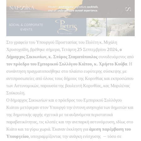
Στο γραφείο του Υπουργού Προστασίας του Πολίτη κ. Μιχάλη
Χρυσοχοΐδη, βρέθηκε σήμερα, Τετάρτη 25 Σεπτεμβρίου 2024,
ο
Δήμαρχος Σικυωνίων, κ. Σπύρος Σταματόπουλος
συνοδευόμενος από
τον πρόεδρο του Εμπορικού Συλλόγου Κιάτου, κ. Χρήστο Κούβα
. Η
συνάντηση πραγματοποιήθηκε στο πλαίσιο ευρύτερης σύσκεψης με
αντιπροσωπείες από όλους τους δήμους της Κορινθίας και εκπροσώπου
των Αστυνομικών, παρουσία της βουλευτή Κορινθίας, κας Μαριλένας
Σούκουλη.
Ο δήμαρχος Σικυωνίων και ο πρόεδρος του Εμπορικού Συλλόγου
Κιάτου μετέφεραν στον Υπουργό την έντονη ανησυχία των δημοτών και
της δημοτικής αρχής σχετικά με τα αυξανόμενα περιστατικά
παραβατικότητας, τις κλοπές και την ανεπαρκή αστυνόμευση, ιδίως στο
Κιάτο και τα γύρω χωριά. Έκαναν έκκληση για
άμεση παρέμβαση του
Υπουργείου
, υπογραμμίζοντας την ανάγκη ενίσχυσης – τόσο σε