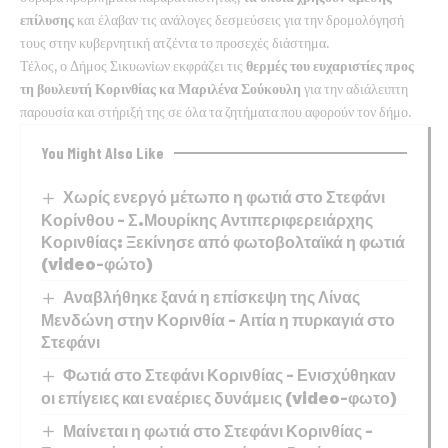
επίλυσης
και έλαβαν τις ανάλογες δεσμεύσεις για την δρομολόγησή
τους στην κυβερνητική ατζέντα το προσεχές διάστημα.
Τέλος, ο Δήμος Σικυωνίων εκφράζει τις
θερμές του ευχαριστίες προς
τη βουλευτή Κορινθίας κα Μαριλένα Σούκουλη
για την αδιάλειπτη
παρουσία και στήριξή της σε όλα τα ζητήματα που αφορούν τον δήμο.
You Might Also Like
Χωρίς ενεργό μέτωπο η φωτιά στο Στεφάνι
Κορίνθου – Σ.Μουρίκης Αντιπεριφερειάρχης
Κορινθίας: Ξεκίνησε από φωτοβολταϊκά η φωτιά
(video-φώτο)
Αναβλήθηκε ξανά η επίσκεψη της Λίνας
Μενδώνη στην Κορινθία – Αιτία η πυρκαγιά στο
Στεφάνι
Φωτιά στο Στεφάνι Κορινθίας – Ενισχύθηκαν
οι επίγειες και εναέριες δυνάμεις (video-φωτο)
Μαίνεται η φωτιά στο Στεφάνι Κορινθίας –