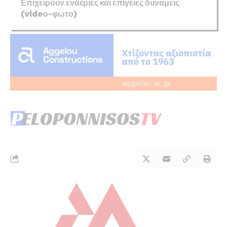
Επιχειρούν εναέριες και επίγειες δυνάμεις
(videο-φωτο)