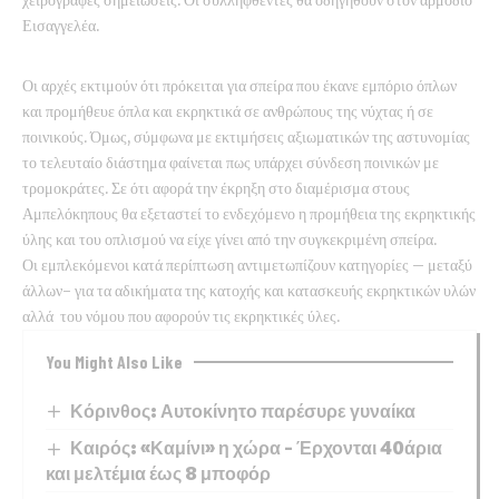
χειρόγραφες σημειώσεις. Οι συλληφθέντες θα οδηγηθούν στον αρμόδιο
Εισαγγελέα.
Οι αρχές εκτιμούν ότι πρόκειται για σπείρα που έκανε εμπόριο όπλων
και προμήθευε όπλα και εκρηκτικά σε ανθρώπους της νύχτας ή σε
ποινικούς. Όμως, σύμφωνα με εκτιμήσεις αξιωματικών της αστυνομίας
το τελευταίο διάστημα φαίνεται πως υπάρχει σύνδεση ποινικών με
τρομοκράτες. Σε ότι αφορά την έκρηξη στο διαμέρισμα στους
Αμπελόκηπους θα εξεταστεί το ενδεχόμενο η προμήθεια της εκρηκτικής
ύλης και του οπλισμού να είχε γίνει από την συγκεκριμένη σπείρα.
Οι εμπλεκόμενοι κατά περίπτωση αντιμετωπίζουν κατηγορίες – μεταξύ
άλλων- για τα αδικήματα της κατοχής και κατασκευής εκρηκτικών υλών
αλλά του νόμου που αφορούν τις εκρηκτικές ύλες.
You Might Also Like
Κόρινθος: Αυτοκίνητο παρέσυρε γυναίκα
Καιρός: «Καμίνι» η χώρα – Έρχονται 40άρια
και μελτέμια έως 8 μποφόρ