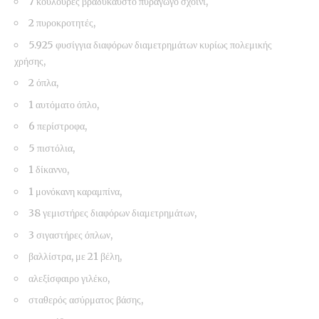
7 κουλούρες βραδύκαυστο πυραγωγό σχοινί,
2 πυροκροτητές,
5.925 φυσίγγια διαφόρων διαμετρημάτων κυρίως πολεμικής
χρήσης,
2 όπλα,
1 αυτόματο όπλο,
6 περίστροφα,
5 πιστόλια,
1 δίκαννο,
1 μονόκανη καραμπίνα,
38 γεμιστήρες διαφόρων διαμετρημάτων,
3 σιγαστήρες όπλων,
βαλλίστρα, με 21 βέλη,
αλεξίσφαιρο γιλέκο,
σταθερός ασύρματος βάσης,