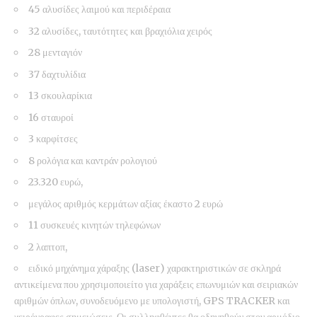
45 αλυσίδες λαιμού και περιδέραια
32 αλυσίδες, ταυτότητες και βραχιόλια χειρός
28 μενταγιόν
37 δαχτυλίδια
13 σκουλαρίκια
16 σταυροί
3 καρφίτσες
8 ρολόγια και καντράν ρολογιού
23.320 ευρώ,
μεγάλος αριθμός κερμάτων αξίας έκαστο 2 ευρώ
11 συσκευές κινητών τηλεφώνων
2 λαπτοπ,
ειδικό μηχάνημα χάραξης (laser) χαρακτηριστικών σε σκληρά
αντικείμενα που χρησιμοποιείτο για χαράξεις επωνυμιών και σειριακών
αριθμών όπλων, συνοδευόμενο με υπολογιστή, GPS TRACKER και