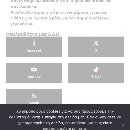
πάντα ενημερωμένους για ό,τι συμβαίνει τοπικά και
πανελλαδικά.
Ακολουθήστε μας για άμεση ενημέρωση, έγκυρες
ειδήσεις και ζωντανή κάλυψη των σημαντικότερων
γεγονότων.
Ακολουθήστε μας ΕΔΩ
Facebook
X
Youtube
Tiktok
4.03M
Χρησιμοποιούμε cookies για να σας προσφέρουμε την
© KorinthosTV @2025
καλύτερη δυνατή εμπειρία στη σελίδα μας. Εάν συνεχίσετε να
χρησιμοποιείτε τη σελίδα, θα υποθέσουμε πως είστε
ικανοποιημένοι με αυτό.