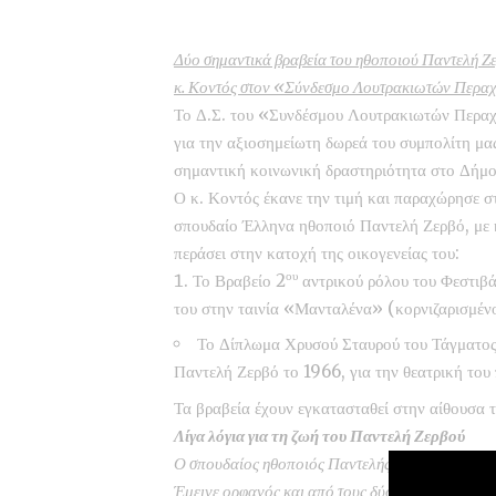
Δύο σημαντικά βραβεία του ηθοποιού Παντελή Ζερ
κ. Κοντός στον «Σύνδεσμο Λουτρακιωτών Περ
Το Δ.Σ. του «Συνδέσμου Λουτρακιωτών Περαχω
για την αξιοσημείωτη δωρεά του συμπολίτη μα
σημαντική κοινωνική δραστηριότητα στο Δή
Ο κ. Κοντός έκανε την τιμή και παραχώρησε σ
σπουδαίο Έλληνα ηθοποιό Παντελή Ζερβό, με 
περάσει στην κατοχή της οικογενείας του:
ου
Το Βραβείο 2
αντρικού ρόλου του Φεστιβ
του στην ταινία «Μανταλένα» (κορνιζαρισμένο
Το Δίπλωμα Χρυσού Σταυρού του Τάγματος 
Παντελή Ζερβό το 1966, για την θεατρική του
Τα βραβεία έχουν εγκατασταθεί στην αίθουσα τ
Λίγα λόγια για τη ζωή του Παντελή Ζερβού
Ο σπουδαίος ηθοποιός Παντελής Ζερβός, γεννήθ
Έμεινε ορφανός και από τους δύο του γονείς σε