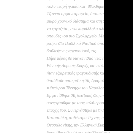
πολύ νεαρή ηλικία και στάλθηκε εσώκλειστος στ
Τζάνειο ορφανοτροφείο, όπου παρέμεινε για
μικρό χρονικό διάστημα και στη συνέχεια ξεκίνησ
να εργάζεται, ενώ παράλληλα ολοκλήρωσε τις
σπουδές του στο Σχολαρχείο. Μετά το σχολείο,
μπήκε στο Βασιλικό Ναυτικό όπου στην πορεία
δούλεψε ως αρχινοσοκόμος.
Πήρε μέρος σε διαγωνισμό νέων ταλέντων της
Εθνικής Λυρικής Σκηνής και επιλέχθηκε καθώς
ήταν εξαιρετικός τραγουδιστής και στη συνέχεια
σπούδασε υποκριτική στη Δραματική Σχολή του
«Θεάτρου Τέχνης» του Κάρολου Κουν.
Εμφανίσθηκε στη θεατρική σκηνή το 1935 και
συνεργάσθηκε με τους καλύτερους θιάσους της
εποχής του. Συνεργάστηκε με τη Μαρίκα
Κοτοπούλη, το Θέατρο Τέχνης, το Κρατικό
Θεσσαλονίκης, την Ελληνική Σκηνή και
διακρίθηκε σε ρόλους κλασσικού και