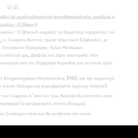
βού, µε μεγάλη ιστορική και συναισθηματική αξία, παρέδωσε ο
αχωριτών–Ο Ίβυκος»
ριτών–Ο Ίβυκος» εκφράζει τις θερμότατες ευχαριστίες του
ς, κ. Γεωργίου Κοντού, πρώην Δημοτικού Σύμβουλου, με
μο Λουτρακίου Περαχώρας-Αγίων Θεοδώρων.
το σύλλογό μας, βραβεία που είχαν απονεμηθεί στον
καταγωγή από την Περαχώρα Κορινθίας και τα οποία είχαν
άλ Κινηματογράφου Θεσσαλονίκης 1960, για την συμμετοχή
 έντυπο δίπλωμα και κορνιζαρισμένη τιμητική πλακέτα)
του Γεωργίου Α’ από τον τέως Βασιλέα Κωνσταντίνο στον
 προσφορά (κορνιζαρισμένο έντυπο δίπλωμα).
ου Συνδέσμου όπου και θα εκτίθενται στο κοινό.
ηκε τον Δεκέμβριο του 1908 στην Περαχώρα Κορινθίας.