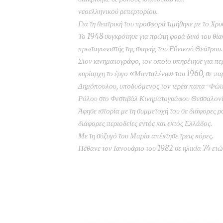
νεοελληνικού ρεπερτορίου.
Για τη θεατρική του προσφορά τιμήθηκε με το Χρ
Το 1948 συγκρότησε για πρώτη φορά δικό του θίασ
πρωταγωνιστής της σκηνής του Εθνικού Θεάτρου.
Στον κινηματογράφο, τον οποίο υπηρέτησε για περ
κυρίαρχη το έργο «Μανταλένα» του 1960, σε παρ
Δημόπουλου, υποδυόμενος τον ιερέα παπα-Φώτη,
Ρόλου στο Φεστιβάλ Κινηματογράφου Θεσσαλονί
Άφησε ιστορία με τη συμμετοχή του σε διάφορες ρ
διάφορες περιοδείες εντός και εκτός Ελλάδος.
Με τη σύζυγό του Μαρία απέκτησε τρεις κόρες.
Πέθανε τον Ιανουάριο του 1982 σε ηλικία 74 ετώ