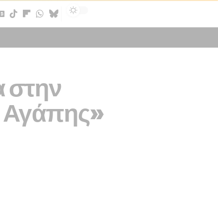
Sign In
α στην
α Αγάπης»