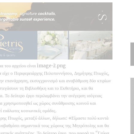
γα είχε ο Περιφερειάρχης Πελοποννήσου, Δημήτρης Πτωχός,
ην επανάχρηση, εκσυγχρονισμό και αναβάθμιση δύο κτιρίων
στεγάσουν τη Βιβλιοθήκη και το Εκθετήριο, και θα
. Το δεύτερο έργο περιλαμβάνει την ανέγερση ισόγειας
θα χρησιμοποιηθεί ως χώρος συνάθροισης κοινού και
ί ευάλωτες κοινωνικές ομάδες.
ρης Πτωχός, μεταξύ άλλων, δήλωσε: «Είμαστε πολύ κοντά
ναβαθμίσει σημαντικά τους χώρους της Μητρόπολης και θα
υματικής ανάπτυξης. Το δεύτερο έργο, που αφορά το “Γεύμα