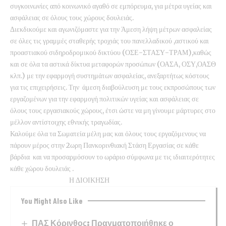
συγκοινωνίες από κοινωνικό αγαθό σε εμπόρευμα, για μέτρα υγείας και
ασφάλειας σε όλους τους χώρους δουλειάς.
Διεκδικούμε και αγωνιζόμαστε για την Άμεση λήψη μέτρων ασφαλείας
σε όλες τις γραμμές σταθερής τροχιάς του πανελλαδικού ,αστικού και
προαστιακού σιδηροδρομικού δικτύου (ΟΣΕ-ΣΤΑΣΥ-ΤΡΑΜ),καθώς
και σε όλα τα αστικά δίκτυα μεταφορών προσώπων (ΟΑΣΑ, ΟΣΥ,ΟΑΣΘ
κλπ.) με την εφαρμογή συστημάτων ασφαλείας, ανεξαρτήτως κόστους
για τις επιχειρήσεις. Την άμεση διαβούλευση με τους εκπροσώπους των
εργαζομένων για την εφαρμογή πολιτικών υγείας και ασφάλειας σε
όλους τους εργασιακούς χώρους, έτσι ώστε να μη γίνουμε μάρτυρες στο
μέλλον αντίστοιχης εθνικής τραγωδίας.
Καλούμε όλα τα Σωματεία μέλη μας και όλους τους εργαζόμενους να
πάρουν μέρος στην 2ωρη Πανκορινθιακή Στάση Εργασίας σε κάθε
βάρδια και να προσαρμόσουν το ωράριο σύμφωνα με τις ιδιαιτερότητες
κάθε χώρου δουλειάς .
Η ΔΙΟΙΚΗΣΗ
You Might Also Like
ΠΑΣ Κόρινθος: Πραγματοποιήθηκε ο