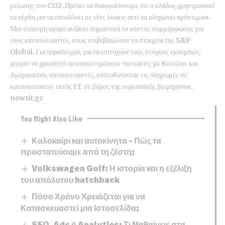
μείωσης του CO2. Πρέπει να διασφαλίσουμε ότι ο κλάδος χρησιμοποιεί
τα κέρδη για να επενδύσει σε νέες λύσεις αντί να πληρώνει πρόστιμα».
Μια στάσιμη αγορά αυξάνει σημαντικά το κόστος συμμόρφωσης για
τους κατασκευαστές, όπως επιβεβαιώνουν τα στοιχεία της S&P
Global. Για παράδειγμα, για να επιτύχουν τους στόχους εκπομπών,
μπορεί να χρειαστεί να συγκεντρώσουν πιστώσεις με Κινέζους και
Αμερικανούς κατασκευαστές, κατευθύνοντας τις πληρωμές σε
κατασκευαστές εκτός ΕΕ σε βάρος της ευρωπαϊκής βιομηχανίας.
newsit.gr
You Might Also Like
Καλοκαίρι και αυτοκίνητα – Πώς τα
προστατεύουμε από τη ζέστη;
Volkswagen Golf: Η ιστορία και η εξέλιξη
του απόλυτου hatchback
Πόσο Χρόνο Χρειάζεται για να
Κατασκευαστεί μια Ιστοσελίδα;
SEO, Ads ή Analytics; Τι Μαθαίνεις στα