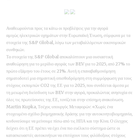
Αναθεωρούνται προς τα κάτω οι προβλέψεις για την αγορά
αμιγώς ηλεκτρικών οχημάτων στην Ευρωπαϊκή Ένωση, σύμφωνα με τα
στοιχεία της S&P Global, λόγω των μεταβαλλόμενων οικονομικών
συνθηκών.
Τα στοιχεία της S&P Global αποκαλύπτουν μια ουσιαστική
αναθεώρηση για το μερίδιο αγοράς των BEV για το 2025, από 27% το
πρώτο εξάμηνο του έτους σε 21%. Αυτή η επαναβαθμονόμηση
σηματοδοτεί μια σημαντική οπισθοδρόμηση στη συμμόρφωση για τους
στόχους εκπομπών CO2 της ΕΕ για το 2025, που συνδέεται άμεσα με
τη μειωμένη διείσδυση των BEV στην αγορά, προκαλώντας ανησυχία σε
όλες τις πρωτεύουσες της ΕΕ, τονίζεται στην επίσημη ανακοίνωση.
Martin Kupka, Τσέχος υπουργός Μεταφορών: «Χωρίς ένα
στοχευμένο σχέδιο βιομηχανικής δράσης για την αυτοκινητοβιομηχανία,
κινδυνεύουμε να μείνουμε πίσω από τις ΗΠΑ και την Κίνα. Ο έλεγχος
δείχνει ότι η ΕΕ πρέπει να έχει ένα πιο ευέλικτο σύστημα ώστε οι
κατασκευαστές αυτοκινήτων να επιτύχουν τους φιλόδοξους στόχους