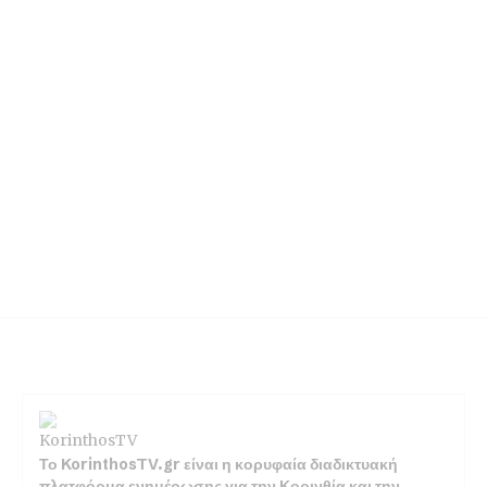
Το KorinthosTV.gr είναι η κορυφαία διαδικτυακή
πλατφόρμα ενημέρωσης για την Κορινθία και την