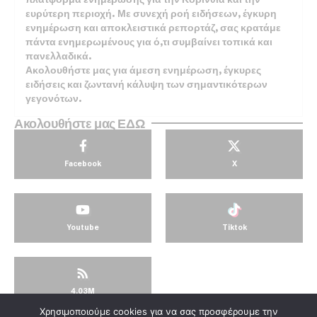
ευρύτερη περιοχή. Με συνεχή ροή ειδήσεων, έγκυρη
ενημέρωση και αποκλειστικά ρεπορτάζ, σας κρατάμε
πάντα ενημερωμένους για ό,τι συμβαίνει τοπικά και
πανελλαδικά.
Ακολουθήστε μας για άμεση ενημέρωση, έγκυρες
ειδήσεις και ζωντανή κάλυψη των σημαντικότερων
γεγονότων.
Ακολουθήστε μας ΕΔΩ
Facebook
X
Youtube
Tiktok
4.03M
Χρησιμοποιούμε cookies για να σας προσφέρουμε την
© KorinthosTV @2025