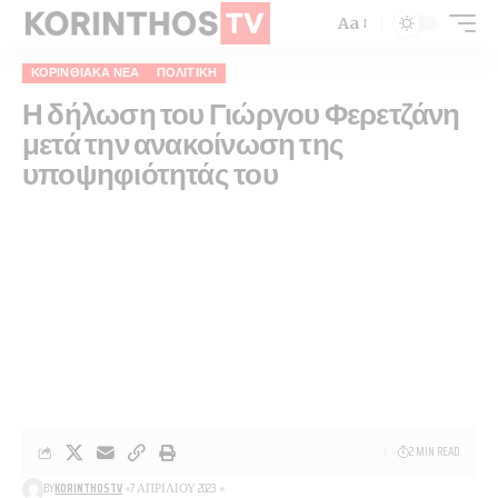
Aa
ΚΟΡΙΝΘΙΑΚΆ ΝΈΑ
ΠΟΛΙΤΙΚΉ
Η δήλωση του Γιώργου Φερετζάνη
μετά την ανακοίνωση της
υποψηφιότητάς του
2 MIN READ
BY
KORINTHOSTV
7 ΑΠΡΙΛΊΟΥ 2023