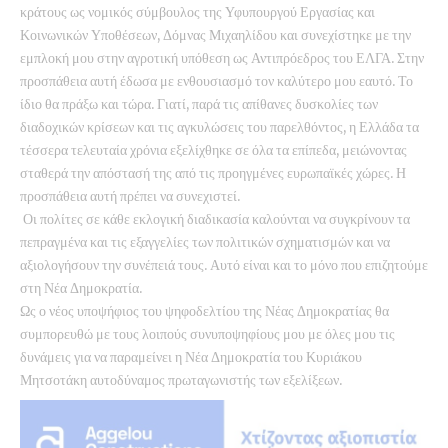
κράτους ως νομικός σύμβουλος της Υφυπουργού Εργασίας και
Κοινωνικών Υποθέσεων, Δόμνας Μιχαηλίδου και συνεχίστηκε με την
εμπλοκή μου στην αγροτική υπόθεση ως Αντιπρόεδρος του ΕΛΓΑ. Στην
προσπάθεια αυτή έδωσα με ενθουσιασμό τον καλύτερο μου εαυτό. Το
ίδιο θα πράξω και τώρα. Γιατί, παρά τις απίθανες δυσκολίες των
διαδοχικών κρίσεων και τις αγκυλώσεις του παρελθόντος, η Ελλάδα τα
τέσσερα τελευταία χρόνια εξελίχθηκε σε όλα τα επίπεδα, μειώνοντας
σταθερά την απόστασή της από τις προηγμένες ευρωπαϊκές χώρες. Η
προσπάθεια αυτή πρέπει να συνεχιστεί.
Οι πολίτες σε κάθε εκλογική διαδικασία καλούνται να συγκρίνουν τα
πεπραγμένα και τις εξαγγελίες των πολιτικών σχηματισμών και να
αξιολογήσουν την συνέπειά τους. Αυτό είναι και το μόνο που επιζητούμε
στη Νέα Δημοκρατία.
Ως ο νέος υποψήφιος του ψηφοδελτίου της Νέας Δημοκρατίας θα
συμπορευθώ με τους λοιπούς συνυποψηφίους μου με όλες μου τις
δυνάμεις για να παραμείνει η Νέα Δημοκρατία του Κυριάκου
Μητσοτάκη αυτοδύναμος πρωταγωνιστής των εξελίξεων.