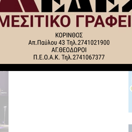
Γιορτάζει στις 23 Αυγούστου η
Παναγία Φανερωμένη στο Χιλιομόδι
Κορινθίας – Τριήμερος πανηγυρικός
εορτασμός