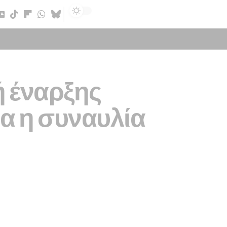
Sign In
ή έναρξης
α η συναυλία