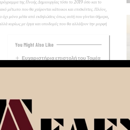
πρόγραμμα της Πνοής Δημιουργίας τόσο το 2019 όσο και το
ακό μέτωπο που θα χαίρονται κάτοικοι και επισκέπτες. Πλέον,
 όχι μόνο μέσα από εκδηλώσεις όπως αυτή που γίνεται σήμερα,
, αλλά κυρίως με έργα και υποδομές που θα αλλάξουν την μορφή
You Might Also Like
Ευχαριστήρια επιστολή του Τομέα
ΕΚΑΒ Κορίνθου
Κόρινθος: Άγνωστος προκάλεσε
φθορές σε κατάστημα – Καρέ καρέ η
επίθεση (video-φωτο)
Ίσθμια: Τέσσερις φωνές, μία
σκηνή και μία μοναδική μουσική
συνάντηση στον Κήπο της
Διώρυγας!