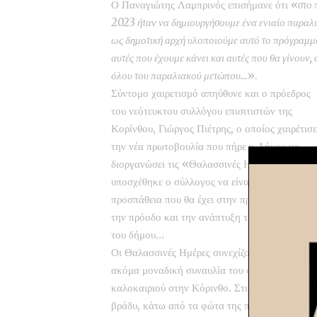
Ο Παναγιώτης Λαμπρινός επισήμανε ότι «
στο 
2023 ήταν να δημιουργήσουμε ένα ενιαίο παραλι
ως δημοτική αρχή υλοποιούμε αυτό το πρόγραμμα
αυτές που έχουμε κάνει και αυτές που θα γίνουν
όλου του παραλιακού μετώπου…
».
Σύντομο χαιρετισμό απηύθυνε και ο πρόεδρος
του νεότευκτου συλλόγου επισιτιστών της
Κορίνθου, Γιώργος Πιέτρης, ο οποίος χαιρέτισε
την νέα πρωτοβουλία που πήρε ο Δήμος να
διοργανώσει τις «Θαλασσινές Ημέρες» και
υποσχέθηκε ο σύλλογος να είναι δίπλα σε κάθε
προσπάθεια που θα έχει στην προμετωπίδα της
την πρόοδο και την ανάπτυξη της πόλης και
του δήμου…
Οι Θαλασσινές Ημέρες συνεχίζονται με μία
ακόμα μοναδική συναυλία του φετινού
καλοκαιριού στην Κόρινθο. Στις 9.00 το
βράδυ, κάτω από τα φώτα της πλατείας του