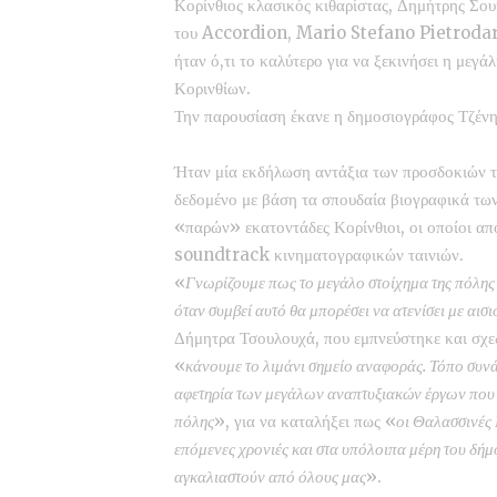
Κορίνθιος κλασικός κιθαρίστας, Δημήτρης Σο
του Accordion, Mario Stefano Pietrodarchi
ήταν ό,τι το καλύτερο για να ξεκινήσει η μεγ
Κορινθίων.
Την παρουσίαση έκανε η δημοσιογράφος Τζέν
Ήταν μία εκδήλωση αντάξια των προσδοκιών τ
δεδομένο με βάση τα σπουδαία βιογραφικά των
«παρών» εκατοντάδες Κορίνθιοι, οι οποίοι α
soundtrack κινηματογραφικών ταινιών.
«
Γνωρίζουμε πως το μεγάλο στοίχημα της πόλης 
όταν συμβεί αυτό θα μπορέσει να ατενίσει με αισ
Δήμητρα Τσουλουχά, που εμπνεύστηκε και σχεδ
«
κάνουμε το λιμάνι σημείο αναφοράς. Τόπο συνά
αφετηρία των μεγάλων αναπτυξιακών έργων που πρ
πόλης
», για να καταλήξει πως «
οι Θαλασσινές 
επόμενες χρονιές και στα υπόλοιπα μέρη του δήμ
αγκαλιαστούν από όλους μας
».