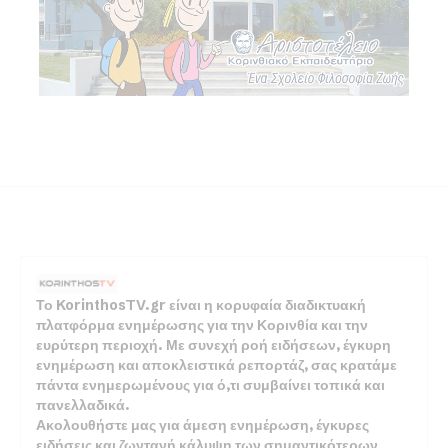
Το KorinthosTV.gr είναι η κορυφαία διαδικτυακή
πλατφόρμα ενημέρωσης για την Κορινθία και την
ευρύτερη περιοχή. Με συνεχή ροή ειδήσεων, έγκυρη
ενημέρωση και αποκλειστικά ρεπορτάζ, σας κρατάμε
πάντα ενημερωμένους για ό,τι συμβαίνει τοπικά και
πανελλαδικά.
Ακολουθήστε μας για άμεση ενημέρωση, έγκυρες
ειδήσεις και ζωντανή κάλυψη των σημαντικότερων