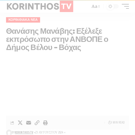
Aa
ΚΟΡΙΝΘΙΑΚΆ ΝΈΑ
Θανάσης Μανάβης: Εξέλεξε
εκπρόσωπο στην ΑΝΒΟΠΕ ο
Δήμος Βέλου – Βόχας
1 MIN READ
BY
KORINTHOSTV
23 ΑΥΓΟΎΣΤΟΥ 2024