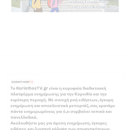
Το KorinthosTV.gr είναι η κορυφαία διαδικτυακή
πλατφόρμα ενημέρωσης για την Κορινθία και την
ευρύτερη περιοχή. Με συνεχή ροή ειδήσεων, έγκυρη
ενημέρωση και αποκλειστικά ρεπορτάζ, σας κρατάμε
πάντα ενημερωμένους για ό,τι συμβαίνει τοπικά και
πανελλαδικά.
Ακολουθήστε μας για άμεση ενημέρωση, έγκυρες
ειδήσεις και ζωντανή κάλυψη των σημαντικότερων