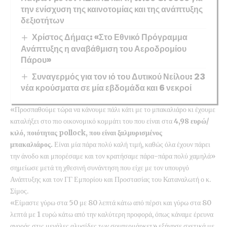
την ενίσχυση της καινοτομίας και της ανάπτυξης
δεξιοτήτων
Χρίστος Δήμας: «Στο Εθνικό Πρόγραμμα
Ανάπτυξης η αναβάθμιση του Αεροδρομίου
Πάρου»
Συναγερμός για τον ιό του Δυτικού Νείλου: 23
νέα κρούσματα σε μία εβδομάδα και 6 νεκροί
«Προσπαθούμε τώρα να κάνουμε πάλι κάτι με το μπακαλιάρο κι έχουμε
καταλήξει στο πιο οικονομικό κομμάτι του που είναι στα
4,98 ευρώ/
κιλό, ποιότητας
pollock
, που είναι ξαλμυρισμένος
μπακαλιάρος.
Είναι μία πάρα πολύ καλή τιμή, καθώς όλα έχουν πάρει
την άνοδο και μπορέσαμε και τον κρατήσαμε πάρα-πάρα πολύ χαμηλά»
σημείωσε μετά τη χθεσινή συνάντηση που είχε με τον υπουργό
Ανάπτυξης και τον ΓΓ Εμπορίου και Προστασίας του Καταναλωτή ο κ.
Σίμος.
«Είμαστε γύρω στα 50 με 80 λεπτά κάτω από πέρσι και γύρω στα 80
λεπτά με 1 ευρώ κάτω από την καλύτερη προφορά, όπως κάναμε έρευνα
αγοράς στις μεγάλες αλυσίδες των σουπερμάρκετ» εξήγησε σχετικά με