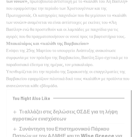
των νονών»,
πρωτοβουλία αντίστοιχη με το «καλάθι του Άη Βασίλη»
που εφαρμόστηκε την περίοδο των Χριστουγέννων και της
Πρωτοχρονιάς. Οι κατηγορίες παιχνιδιών που θα γεμίσουν το «καλάθι
των νονών» αναμένεται να είναι αντίστοιχες με εκείνες του «Άη
Βασίλη» ενώ θα προστεθούν και οι λαμπάδες με παιχνίδια για τις
αγορές που θα πραγματοποιήσουν οι νονοί προς τα βαφτιστήρια τους.
Μπακαλιάρος και «καλάθι της Βαρβακείου»
Ενόψει της 25ης Μαρτίου το υπουργείο Ανάπτυξης ανακοίνωσε
συμφωνία με τον πρόεδρο της Βαρβακείου, Βασίλη Σίμο σχετικά με το
παραδοσιακό έδεσμα της ημέρας, τον μπακαλιάρο.
Υπενθυμίζεται ότι την περίοδο της Σαρακοστής οι επαγγελματίες της
Βαρβακείου εφαρμόζουν πιλοτικά δικό τους «καλάθι» με προϊόντα που
ανανεώνονται κάθε εβδομάδα.
You Might Also Like
Τι αλλάζει στις δηλώσεις ΟΣΔΕ για τη λήψη
αγροτικών ενισχύσεων
Συνάντηση του Επιστημονικού Πάρκου
Πατρών με τον ΑΔΜΗΕ και τη Wise Greece για