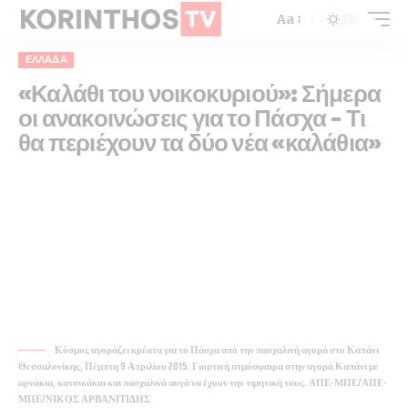
Aa
ΕΛΛΆΔΑ
«Καλάθι του νοικοκυριού»: Σήμερα
οι ανακοινώσεις για το Πάσχα – Τι
θα περιέχουν τα δύο νέα «καλάθια»
Κόσμος αγοράζει κρέατα για το Πάσχα από την πασχαλινή αγορά στο Καπάνι
Θεσσαλονίκης, Πέμπτη 9 Απριλίου 2015. Γιορτινή ατμόσφαιρα στην αγορά Καπάνι με
αρνάκια, κατσικάκια και πασχαλινά αυγά να έχουν την τιμητική τους. ΑΠΕ-ΜΠΕ/ΑΠΕ-
ΜΠΕ/ΝΙΚΟΣ ΑΡΒΑΝΙΤΙΔΗΣ