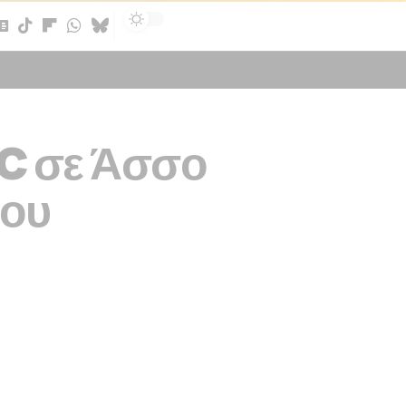
Sign In
°C σε Άσσο
ίου