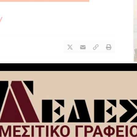
NEXT ARTICLE
ν –
Αθίκια: Με μεγαλοπρέπεια ο Μέγας
ς μετά
πανηγυρικός εσπερινός στον Ι.Ν Αγίας
Τριάδας (video-εικόνες)