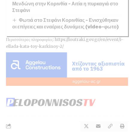
Μενδώνη στην Κορινθία – Αιτία η πυρκαγιά στο
Στεφάνι
Φωτιά στο Στεφάνι Κορινθίας – Ενισχύθηκαν
οι επίγειες και εναέριες δυνάμεις (video-φωτο)
Περισσότερες πληροφορίες: https://loutraki.gov.gr/en/event/i-
ellada-kata-toy-karkinoy-2/