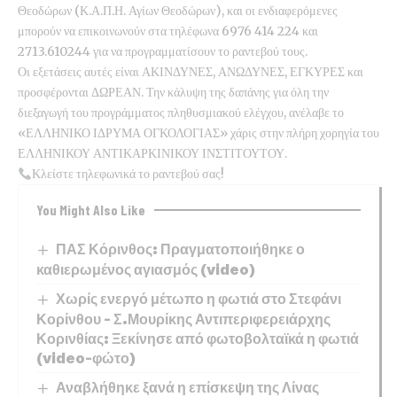
Θεοδώρων (Κ.Α.Π.Η. Αγίων Θεοδώρων), και οι ενδιαφερόμενες
μπορούν να επικοινωνούν στα τηλέφωνα 6976 414 224 και
2713.610244 για να προγραμματίσουν το ραντεβού τους.
Οι εξετάσεις αυτές είναι ΑΚΙΝΔΥΝΕΣ, ΑΝΩΔΥΝΕΣ, ΕΓΚΥΡΕΣ και
προσφέρονται ΔΩΡΕΑΝ. Την κάλυψη της δαπάνης για όλη την
διεξαγωγή του προγράμματος πληθυσμιακού ελέγχου, ανέλαβε το
«ΕΛΛΗΝΙΚΟ ΙΔΡΥΜΑ ΟΓΚΟΛΟΓΙΑΣ» χάρις στην πλήρη χορηγία του
ΕΛΛΗΝΙΚΟΥ ΑΝΤΙΚΑΡΚΙΝΙΚΟΥ ΙΝΣΤΙΤΟΥΤΟΥ.
Κλείστε τηλεφωνικά το ραντεβού σας!
You Might Also Like
ΠΑΣ Κόρινθος: Πραγματοποιήθηκε ο
καθιερωμένος αγιασμός (video)
Χωρίς ενεργό μέτωπο η φωτιά στο Στεφάνι
Κορίνθου – Σ.Μουρίκης Αντιπεριφερειάρχης
Κορινθίας: Ξεκίνησε από φωτοβολταϊκά η φωτιά
(video-φώτο)
Αναβλήθηκε ξανά η επίσκεψη της Λίνας