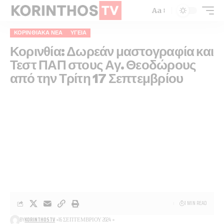
Aa
ΚΟΡΙΝΘΙΑΚΆ ΝΈΑ
ΥΓΕΊΑ
Κορινθία: Δωρεάν μαστογραφία και
Τεστ ΠΑΠ στους Αγ. Θεοδώρους
από την Τρίτη 17 Σεπτεμβρίου
1 MIN READ
BY
KORINTHOSTV
16 ΣΕΠΤΕΜΒΡΊΟΥ 2024