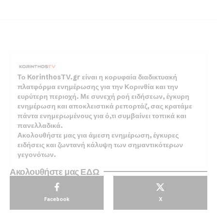
Το KorinthosTV.gr είναι η κορυφαία διαδικτυακή
πλατφόρμα ενημέρωσης για την Κορινθία και την
ευρύτερη περιοχή. Με συνεχή ροή ειδήσεων, έγκυρη
ενημέρωση και αποκλειστικά ρεπορτάζ, σας κρατάμε
πάντα ενημερωμένους για ό,τι συμβαίνει τοπικά και
πανελλαδικά.
Ακολουθήστε μας για άμεση ενημέρωση, έγκυρες
ειδήσεις και ζωντανή κάλυψη των σημαντικότερων
γεγονότων.
Ακολουθήστε μας ΕΔΩ
Facebook
X