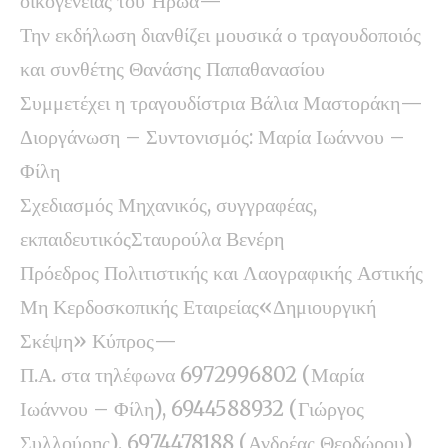
οικογένειας του Ήρωα—
Την εκδήλωση διανθίζει μουσικά ο τραγουδοποιός
και συνθέτης Θανάσης Παπαθανασίου
Συμμετέχει η τραγουδίστρια Βάλια Μαστοράκη—
Διοργάνωση – Συντονισμός: Μαρία Ιωάννου –
Φίλη
Σχεδιασμός Μηχανικός, συγγραφέας,
εκπαιδευτικόςΣταυρούλα Βενέρη
Πρόεδρος Πολιτιστικής και Λαογραφικής Αστικής
Μη Κερδοσκοπικής Εταιρείας«Δημιουργική
Σκέψη» Κύπρος—
Π.Α. στα τηλέφωνα 6972996802 (Μαρία
Ιωάννου – Φίλη), 6944588932 (Γιώργος
Συλλούρης), 6974478188 (Ανδρέας Θεοδώρου)