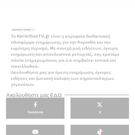
Το KorinthosTV.gr είναι η κορυφαία διαδικτυακή
πλατφόρμα ενημέρωσης για την Κορινθία και την
ευρύτερη περιοχή. Με συνεχή ροή ειδήσεων, έγκυρη
ενημέρωση και αποκλειστικά ρεπορτάζ, σας κρατάμε
πάντα ενημερωμένους για ό,τι συμβαίνει τοπικά και
πανελλαδικά.
Ακολουθήστε μας για άμεση ενημέρωση, έγκυρες
ειδήσεις και ζωντανή κάλυψη των σημαντικότερων
γεγονότων.
Ακολουθήστε μας ΕΔΩ
Facebook
X