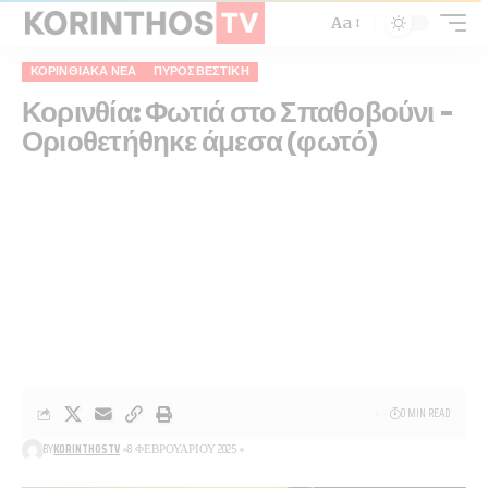
Aa
ΚΟΡΙΝΘΙΑΚΆ ΝΈΑ
ΠΥΡΟΣΒΕΣΤΙΚΉ
Κορινθία: Φωτιά στο Σπαθοβούνι –
Οριοθετήθηκε άμεσα (φωτό)
0 MIN READ
BY
KORINTHOSTV
8 ΦΕΒΡΟΥΑΡΊΟΥ 2025