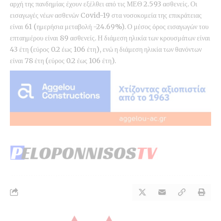
αρχή της πανδημίας έχουν εξέλθει από τις ΜΕΘ 2.593 ασθενείς. Οι
εισαγωγές νέων ασθενών Covid-19 στα νοσοκομεία της επικράτειας
είναι 61 (ημερήσια μεταβολή -24.69%). Ο μέσος όρος εισαγωγών του
επταημέρου είναι 89 ασθενείς. Η διάμεση ηλικία των κρουσμάτων είναι
43 έτη (εύρος 0.2 έως 106 έτη), ενώ η διάμεση ηλικία των θανόντων
είναι 78 έτη (εύρος 0.2 έως 106 έτη).