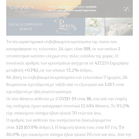
Τα νέα εργαστηριακά επιβεβαιωμένα κρούσματα της νόσου που
καταγράφηκαν τις τελευταίες 24 ώρες είναι
519
, εκ των οποίων 2
εντοπίστηκαν κατόπιν ελέγχων στις πύλες εισόδου της χώρας. Ο
συνολικός αριθμός των κρουσμάτων ανέρχεται σε 417.253 (ημερήσια
μεταβολή +0.1%), εκ των οποίων 51.2% άνδρες.
Με βάση τα επιβεβαιωμένα κρούσματα των τελευταίων 7 ημερών, 26
θεωρούνται σχετιζόμενα με ταξίδι από το εξωτερικό και 1.015 είναι
σχετιζόμενα με ήδη γνωστό κρούσμα.
Οι νέοι θάνατοι ασθενών με COVID-19 είναι
16
, ενώ από την έναρξη
της επιδημίας έχουν καταγραφεί συνολικά 12.494 θάνατοι. Το 95.2%
είχε υποκείμενο νόσημα ή/και ηλικία 70 ετών και άνω.
Ο αριθμός των ασθενών που νοσηλεύονται διασωληνωμένοι
είναι
321
(65.9% άνδρες). Η διάμεση ηλικία τους είναι 67 έτη. To
86.0% έχει υποκείμενο νόσημα ή/και ηλικία 70 ετών και άνω. Από την