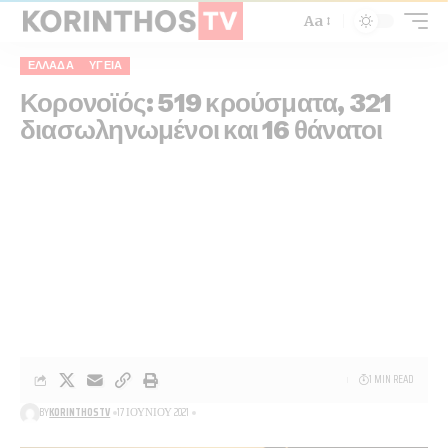
Aa
ΕΛΛΆΔΑ
ΥΓΕΊΑ
Κορονοϊός: 519 κρούσματα, 321
διασωληνωμένοι και 16 θάνατοι
1 MIN READ
BY
KORINTHOSTV
17 ΙΟΥΝΊΟΥ 2021