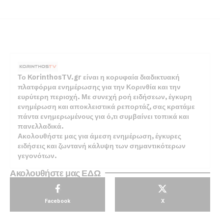
Το KorinthosTV.gr είναι η κορυφαία διαδικτυακή
πλατφόρμα ενημέρωσης για την Κορινθία και την
ευρύτερη περιοχή. Με συνεχή ροή ειδήσεων, έγκυρη
ενημέρωση και αποκλειστικά ρεπορτάζ, σας κρατάμε
πάντα ενημερωμένους για ό,τι συμβαίνει τοπικά και
πανελλαδικά.
Ακολουθήστε μας για άμεση ενημέρωση, έγκυρες
ειδήσεις και ζωντανή κάλυψη των σημαντικότερων
γεγονότων.
Ακολουθήστε μας ΕΔΩ
Facebook
X