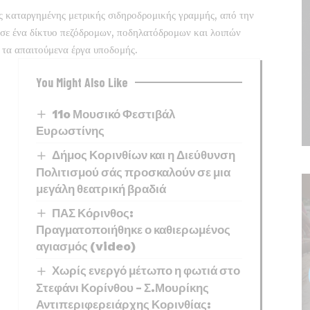
ης καταργημένης μετρικής σιδηροδρομικής γραμμής, από την
 σε ένα δίκτυο πεζόδρομων, ποδηλατόδρομων και λοιπών
τα απαιτούμενα έργα υποδομής.
You Might Also Like
11o Μουσικό Φεστιβάλ
Ευρωστίνης
Δήμος Κορινθίων και η Διεύθυνση
Πολιτισμού σάς προσκαλούν σε μια
μεγάλη θεατρική βραδιά
ΠΑΣ Κόρινθος:
Πραγματοποιήθηκε ο καθιερωμένος
αγιασμός (video)
Χωρίς ενεργό μέτωπο η φωτιά στο
Στεφάνι Κορίνθου – Σ.Μουρίκης
Αντιπεριφερειάρχης Κορινθίας: