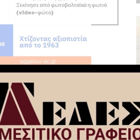
Ξεκίνησε από φωτοβολταϊκά η φωτιά
(video-φώτο)
NEXT ARTICLE