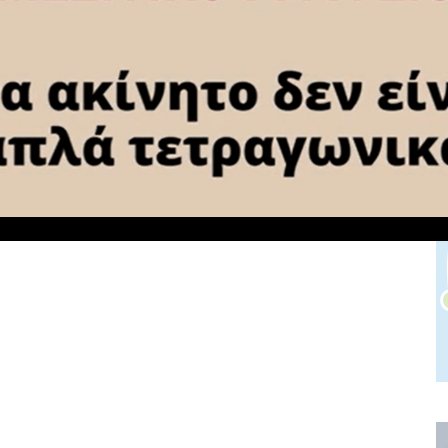
Πάτρα: Παραλίγο σύγκρουση
ρομποτικού τρένου του ΟΣΕ με
ζάνης
αυτοκίνητο – Δεν είχαν κατέβει οι
μπάρες