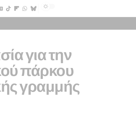
Sign In
σία για την
κού πάρκου
κής γραμμής