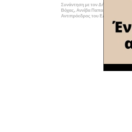
Συνάντηση με τον Δήμαρχο Βέλου
Βόχας, Αννίβα Παπακυριάκο είχε ο
Αντιπρόεδρος του ΕΛΓΑ, Γ. Φερετ