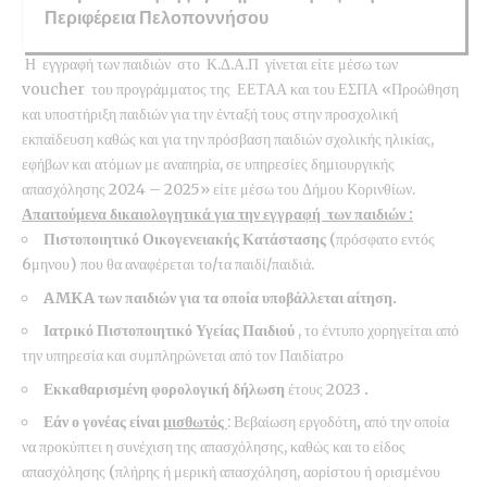
Περιφέρεια Πελοποννήσου
Η εγγραφή των παιδιών στο Κ.Δ.Α.Π γίνεται είτε μέσω των
voucher του προγράμματος της ΕΕΤΑΑ και του ΕΣΠΑ «Προώθηση
και υποστήριξη παιδιών για την ένταξή τους στην προσχολική
εκπαίδευση καθώς και για την πρόσβαση παιδιών σχολικής ηλικίας,
εφήβων και ατόμων με αναπηρία, σε υπηρεσίες δημιουργικής
απασχόλησης 2024 – 2025» είτε μέσω του Δήμου Κορινθίων.
Απαιτούμενα δικαιολογητικά για την εγγραφή των παιδιών :
Πιστοποιητικό Οικογενειακής Κατάστασης
(πρόσφατο εντός
6μηνου) που θα αναφέρεται το/τα παιδί/παιδιά.
AMKA
των παιδιών για τα οποία υποβάλλεται αίτηση.
Ιατρικό Πιστοποιητικό Υγείας Παιδιού
, το έντυπο χορηγείται από
την υπηρεσία και συμπληρώνεται από τον Παιδίατρο
Εκκαθαρισμένη φορολογική δήλωση
έτους 2023
.
Εάν ο γονέας είναι
μισθωτός
: Βεβαίωση εργοδότη
,
από την οποία
να προκύπτει η συνέχιση της απασχόλησης, καθώς και το είδος
απασχόλησης (πλήρης ή μερική απασχόληση, αορίστου ή ορισμένου