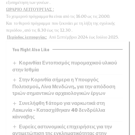
εξυπηρέτηση των γονέων .
ΩΡΑΡΙΟ ΛΕΙΤΟΥΡΓΙΑΣ :
Το χειμερινό πρόγραμμα θα είναι από τις 16.00 ως τις 20.00.
Και το θερινό πρόγραμμα που ξεκινάει με τη λήξη της σχολικής
περιόδου , από τις 8.30 έως τις 12.30 .
Περίοδος λειτουργίας:
Από Σεπτέμβριο 2024 έως Ιούλιο 2025.
You Might Also Like
Κορινθία: Εντοπισμός πυρομαχικού υλικού
στην Ισθμία
Στην Κορινθία σήμερα η Υπουργός
Πολιτισμού, Λίνα Μενδώνη, για την απόδοση
τριών σημαντικών αρχαιολογικών έργων
Συνελήφθη 1 άτομο για ναρκωτικά στη
Λακωνία – Κατασχέθηκαν 40 δενδρύλλια
κάνναβης
Ευρείες αστυνομικές επιχειρήσεις για την
αντιμετώπιση της εγκληματικότητας στην