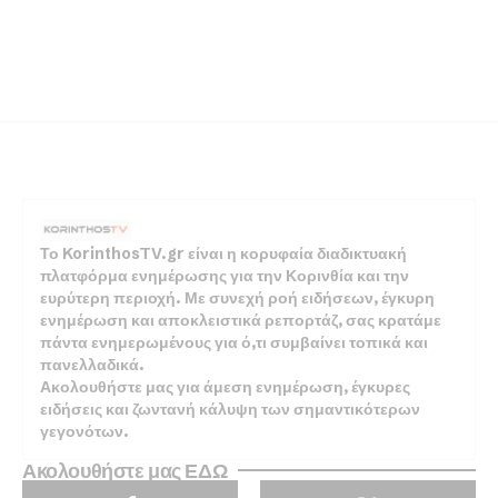
Το KorinthosTV.gr είναι η κορυφαία διαδικτυακή
πλατφόρμα ενημέρωσης για την Κορινθία και την
ευρύτερη περιοχή. Με συνεχή ροή ειδήσεων, έγκυρη
ενημέρωση και αποκλειστικά ρεπορτάζ, σας κρατάμε
πάντα ενημερωμένους για ό,τι συμβαίνει τοπικά και
πανελλαδικά.
Ακολουθήστε μας για άμεση ενημέρωση, έγκυρες
ειδήσεις και ζωντανή κάλυψη των σημαντικότερων
γεγονότων.
Ακολουθήστε μας ΕΔΩ