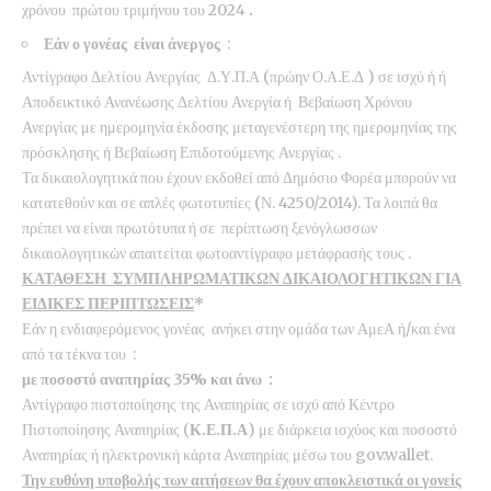
χρόνου πρώτου τριμήνου του 2024
.
Εάν ο γονέας είναι
άνεργος
:
Αντίγραφο Δελτίου Ανεργίας Δ.Υ.Π.Α (πρώην Ο.Α.Ε.Δ ) σε ισχύ ή ή
Αποδεικτικό Ανανέωσης Δελτίου Ανεργία ή Βεβαίωση Χρόνου
Ανεργίας με ημερομηνία έκδοσης μεταγενέστερη της ημερομηνίας της
πρόσκλησης ή Βεβαίωση Επιδοτούμενης Ανεργίας .
Τα δικαιολογητικά που έχουν εκδοθεί από Δημόσιο Φορέα μπορούν να
κατατεθούν και σε απλές φωτοτυπίες (Ν. 4250/2014). Τα λοιπά θα
πρέπει να είναι πρωτότυπα ή σε περίπτωση ξενόγλωσσων
δικαιολογητικών απαιτείται φωτοαντίγραφο μετάφρασής τους .
ΚΑΤΑΘΕΣΗ ΣΥΜΠΛΗΡΩΜΑΤΙΚΩΝ ΔΙΚΑΙΟΛΟΓΗΤΙΚΩΝ ΓΙΑ
ΕΙΔΙΚΕΣ ΠΕΡΙΠΤΩΣΕΙΣ
*
Εάν η ενδιαφερόμενος γονέας ανήκει στην ομάδα των ΑμεΑ ή/και ένα
από τα τέκνα του :
με ποσοστό αναπηρίας 35% και άνω :
Αντίγραφο πιστοποίησης της Αναπηρίας σε ισχύ από Κέντρο
Πιστοποίησης Αναπηρίας (
Κ.Ε.Π.Α
) με διάρκεια ισχύος και ποσοστό
Αναπηρίας ή ηλεκτρονική κάρτα Αναπηρίας μέσω του gov.wallet.
Την ευθύνη υποβολής των αιτήσεων θα έχουν αποκλειστικά οι γονείς