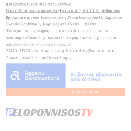
ή οι έχοντες την επιμέλεια των τέκνων.
ο
Η κατάθεση των αιτήσεων θα γίνεται στο 1
ΚΔΑΠ Κορίνθου που
ο
βρίσκεται στην οδό Κολοκοτρώνη 27 και Κολιάτσου (1
Δημοτικό
Σχολείο Κορίνθου ), Κόρινθος από 16.00 – 20.00
Για περισσότερες πληροφορίες σχετικά με τις αιτήσεις και τα
απαιτούμενα δικαιολογητικά, οι ενδιαφερόμενοι γονείς μπορούν να
απευθύνονται στα παρακάτω τηλέφωνα:
27410-21725
και email :
kdap1korinthoy@yahoo.com
,
Αρμόδιος υπάλληλος κα Πέρρα Ασημίνα.