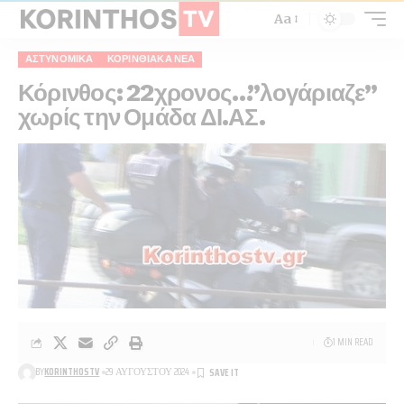
Aa
ΑΣΤΥΝΟΜΙΚΆ
ΚΟΡΙΝΘΙΑΚΆ ΝΈΑ
Κόρινθος: 22χρονος…”λογάριαζε”
χωρίς την Ομάδα ΔΙ.ΑΣ.
1 MIN READ
BY
KORINTHOSTV
29 ΑΥΓΟΎΣΤΟΥ 2024