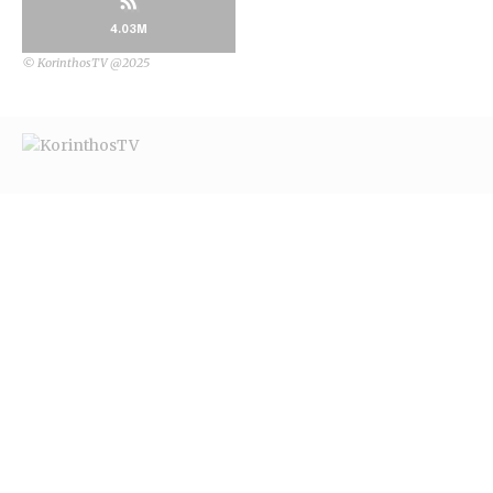
4.03M
© KorinthosTV @2025