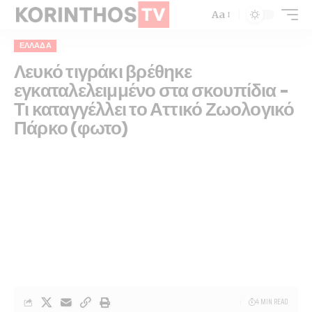
Aa
ΕΛΛΆΔΑ
Λευκό τιγράκι βρέθηκε
εγκαταλελειμμένο στα σκουπίδια –
Τι καταγγέλλει το Αττικό Ζωολογικό
Πάρκο (φωτο)
4 MIN READ