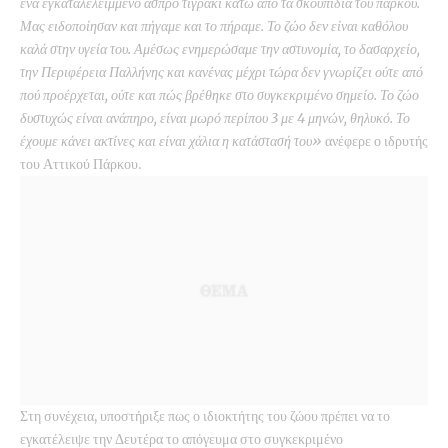
ένα εγκαταλελειμμένο άσπρο τιγράκι κάτω από τα σκουπίδια του πάρκου.
Μας ειδοποίησαν και πήγαμε και το πήραμε. Το ζώο δεν είναι καθόλου
καλά στην υγεία του. Αμέσως ενημερώσαμε την αστυνομία, το δασαρχείο,
την Περιφέρεια Παλλήνης και κανένας μέχρι τώρα δεν γνωρίζει ούτε από
πού προέρχεται, ούτε και πώς βρέθηκε στο συγκεκριμένο σημείο. Το ζώο
δυστυχώς είναι ανάπηρο, είναι μωρό περίπου 3 με 4 μηνών, θηλυκό. Το
έχουμε κάνει ακτίνες και είναι χάλια η κατάστασή του»
ανέφερε ο ιδρυτής
του Αττικού Πάρκου.
Στη συνέχεια, υποστήριξε πως ο ιδιοκτήτης του ζώου πρέπει να το
εγκατέλειψε την Δευτέρα το απόγευμα στο συγκεκριμένο