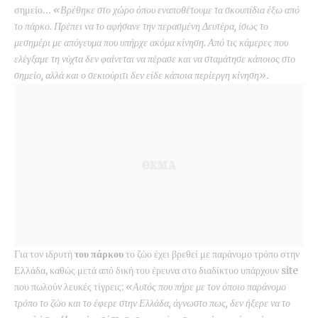
σημείο…
«Βρέθηκε στο χώρο όπου εναποθέτουμε τα σκουπίδια έξω από
το πάρκο. Πρέπει να το αφήσανε την περασμένη Δευτέρα, ίσως το
μεσημέρι με απόγευμα που υπήρχε ακόμα κίνηση. Από τις κάμερες που
ελέγξαμε τη νύχτα δεν φαίνεται να πέρασε και να σταμάτησε κάποιος στο
σημείο, αλλά και ο σεκιούριτι δεν είδε κάποια περίεργη κίνηση».
Για τον ιδρυτή
του πάρκου
το ζώο έχει βρεθεί με παράνομο τρόπο στην
Ελλάδα, καθώς μετά από δική του έρευνα στο διαδίκτυο υπάρχουν site
που πωλούν λευκές τίγρεις:
«Αυτός που πήρε με τον όποιο παράνομο
τρόπο το ζώο και το έφερε στην Ελλάδα, άγνωστο πως, δεν ήξερε να το