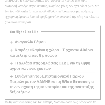
μεγαλώσει. Η κακή κατάσταση του προέρχεται κυρίως από κακή
διατροφή, δεν έχει πάρει σωστές βιταμίνες, γάλα, δεν έχει πάρει ήλιο. Στο
ένα του πόδι φαίνεται πως προσπάθησαν να του κάνουν μια πρόχειρη
εγχείρηση όμως το βασικό πρόβλημα είναι πως από την μέση και κάτω το
ζώο είναι ανάπηρο».
You Might Also Like
Αναγγελία Γάμου
Καιρός: «Καμίνι» η χώρα – Έρχονται 40άρια
και μελτέμια έως 8 μποφόρ
Τι αλλάζει στις δηλώσεις ΟΣΔΕ για τη λήψη
αγροτικών ενισχύσεων
Συνάντηση του Επιστημονικού Πάρκου
Πατρών με τον ΑΔΜΗΕ και τη Wise Greece για
την ενίσχυση της καινοτομίας και της ανάπτυξης
δεξιοτήτων
«Στις ακτινογραφίες που του κάναμε, διαπιστώσαμε πως μέρος από τα