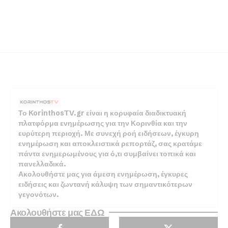
Το KorinthosTV.gr είναι η κορυφαία διαδικτυακή
πλατφόρμα ενημέρωσης για την Κορινθία και την
ευρύτερη περιοχή. Με συνεχή ροή ειδήσεων, έγκυρη
ενημέρωση και αποκλειστικά ρεπορτάζ, σας κρατάμε
πάντα ενημερωμένους για ό,τι συμβαίνει τοπικά και
πανελλαδικά.
Ακολουθήστε μας για άμεση ενημέρωση, έγκυρες
ειδήσεις και ζωντανή κάλυψη των σημαντικότερων
γεγονότων.
Ακολουθήστε μας ΕΔΩ