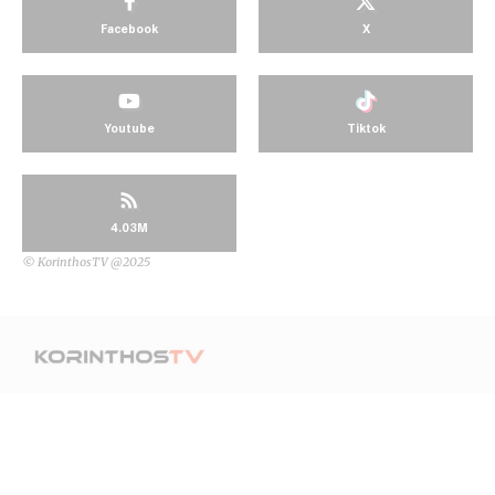
Facebook
X
Youtube
Tiktok
4.03M
© KorinthosTV @2025