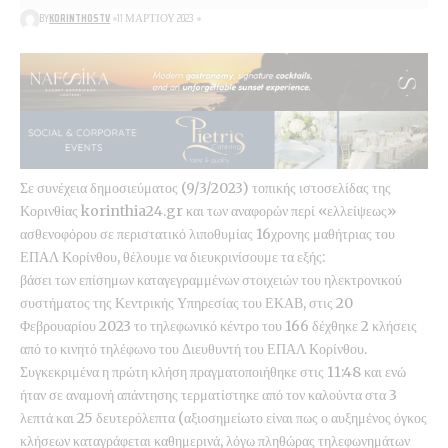
BY
KORINTHOSTV
11 ΜΑΡΤΊΟΥ 2023
Σε συνέχεια δημοσιεύματος (9/3/2023) τοπικής ιστοσελίδας της
Κορινθίας
korinthia24.gr
και των αναφορών περί «ελλείψεως»
ασθενοφόρου σε περιστατικό λιποθυμίας 16χρονης μαθήτριας του
ΕΠΑΛ Κορίνθου, θέλουμε να διευκρινίσουμε τα εξής:
βάσει των επίσημων καταγεγραμμένων στοιχειών του ηλεκτρονικού
συστήματος της Κεντρικής Υπηρεσίας του ΕΚΑΒ, στις 20
Φεβρουαρίου 2023 το τηλεφωνικό κέντρο του 166 δέχθηκε 2 κλήσεις
από το κινητό τηλέφωνο του Διευθυντή του ΕΠΑΛ Κορίνθου.
Συγκεκριμένα η πρώτη κλήση πραγματοποιήθηκε στις 11:48 και ενώ
ήταν σε αναμονή απάντησης τερματίστηκε από τον καλούντα στα 3
λεπτά και 25 δευτερόλεπτα (αξιοσημείωτο είναι πως ο αυξημένος όγκος
κλήσεων καταγράφεται καθημερινά, λόγω πληθώρας τηλεφωνημάτων