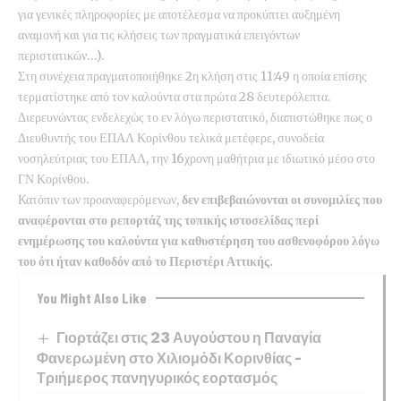
για γενικές πληροφορίες με αποτέλεσμα να προκύπτει αυξημένη
αναμονή και για τις κλήσεις των πραγματικά επειγόντων
περιστατικών…).
Στη συνέχεια πραγματοποιήθηκε 2η κλήση στις 11:49 η οποία επίσης
τερματίστηκε από τον καλούντα στα πρώτα 28 δευτερόλεπτα.
Διερευνώντας ενδελεχώς το εν λόγω περιστατικό, διαπιστώθηκε πως ο
Διευθυντής του ΕΠΑΛ Κορίνθου τελικά μετέφερε, συνοδεία
νοσηλεύτριας του ΕΠΑΛ, την 16χρονη μαθήτρια με ιδιωτικό μέσο στο
ΓΝ Κορίνθου.
Κατόπιν των προαναφερόμενων,
δεν επιβεβαιώνονται οι συνομιλίες που
αναφέρονται στο ρεπορτάζ της τοπικής ιστοσελίδας περί
ενημέρωσης του καλούντα για καθυστέρηση του ασθενοφόρου λόγω
του ότι ήταν καθοδόν από το Περιστέρι Αττικής.
You Might Also Like
Γιορτάζει στις 23 Αυγούστου η Παναγία
Φανερωμένη στο Χιλιομόδι Κορινθίας –
Τριήμερος πανηγυρικός εορτασμός