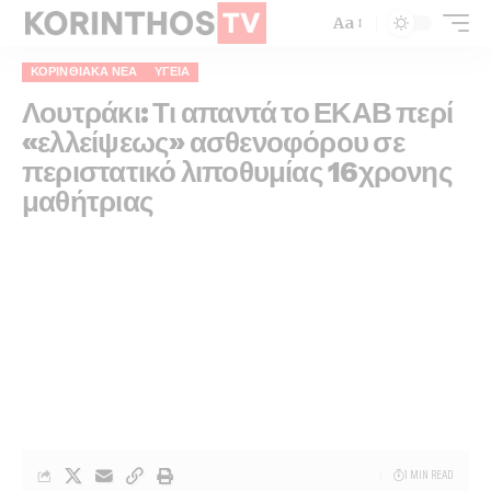
Aa
ΚΟΡΙΝΘΙΑΚΆ ΝΈΑ
ΥΓΕΊΑ
Λουτράκι: Τι απαντά το ΕΚΑΒ περί
«ελλείψεως» ασθενοφόρου σε
περιστατικό λιποθυμίας 16χρονης
μαθήτριας
1 MIN READ