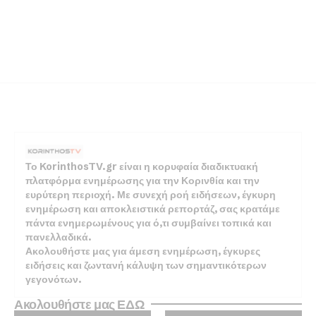
Το KorinthosTV.gr είναι η κορυφαία διαδικτυακή
πλατφόρμα ενημέρωσης για την Κορινθία και την
ευρύτερη περιοχή. Με συνεχή ροή ειδήσεων, έγκυρη
ενημέρωση και αποκλειστικά ρεπορτάζ, σας κρατάμε
πάντα ενημερωμένους για ό,τι συμβαίνει τοπικά και
πανελλαδικά.
Ακολουθήστε μας για άμεση ενημέρωση, έγκυρες
ειδήσεις και ζωντανή κάλυψη των σημαντικότερων
γεγονότων.
Ακολουθήστε μας ΕΔΩ