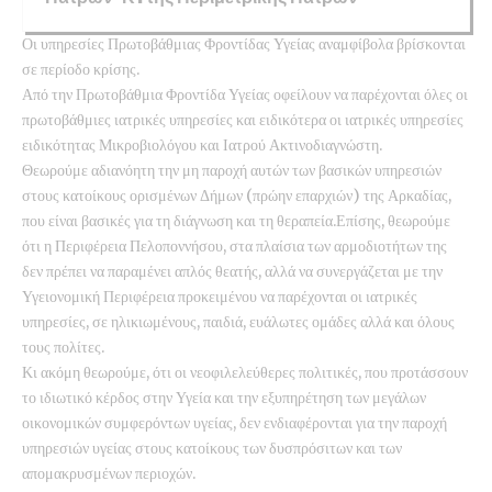
Οι υπηρεσίες Πρωτοβάθμιας Φροντίδας Υγείας αναμφίβολα βρίσκονται
σε περίοδο κρίσης.
Από την Πρωτοβάθμια Φροντίδα Υγείας οφείλουν να παρέχονται όλες οι
πρωτοβάθμιες ιατρικές υπηρεσίες και ειδικότερα οι ιατρικές υπηρεσίες
ειδικότητας Μικροβιολόγου και Ιατρού Ακτινοδιαγνώστη.
Θεωρούμε αδιανόητη την μη παροχή αυτών των βασικών υπηρεσιών
στους κατοίκους ορισμένων Δήμων (πρώην επαρχιών) της Αρκαδίας,
που είναι βασικές για τη διάγνωση και τη θεραπεία.Επίσης, θεωρούμε
ότι η Περιφέρεια Πελοποννήσου, στα πλαίσια των αρμοδιοτήτων της
δεν πρέπει να παραμένει απλός θεατής, αλλά να συνεργάζεται με την
Υγειονομική Περιφέρεια προκειμένου να παρέχονται οι ιατρικές
υπηρεσίες, σε ηλικιωμένους, παιδιά, ευάλωτες ομάδες αλλά και όλους
τους πολίτες.
Κι ακόμη θεωρούμε, ότι οι νεοφιλελεύθερες πολιτικές, που προτάσσουν
το ιδιωτικό κέρδος στην Υγεία και την εξυπηρέτηση των μεγάλων
οικονομικών συμφερόντων υγείας, δεν ενδιαφέρονται για την παροχή
υπηρεσιών υγείας στους κατοίκους των δυσπρόσιτων και των
απομακρυσμένων περιοχών.