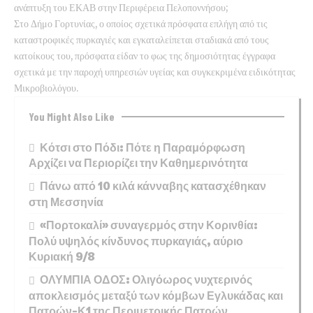
ανάπτυξη του ΕΚΑΒ στην Περιφέρεια Πελοποννήσου;
Στο Δήμο Γορτυνίας, ο οποίος σχετικά πρόσφατα επλήγη από τις
καταστροφικές πυρκαγιές και εγκαταλείπεται σταδιακά από τους
κατοίκους του, πρόσφατα είδαν το φως της δημοσιότητας έγγραφα
σχετικά με την παροχή υπηρεσιών υγείας και συγκεκριμένα ειδικότητας
Μικροβιολόγου.
You Might Also Like
Κότσι στο Πόδι: Πότε η Παραμόρφωση
Αρχίζει να Περιορίζει την Καθημερινότητα
Πάνω από 10 κιλά κάνναβης κατασχέθηκαν
στη Μεσσηνία
«Πορτοκαλί» συναγερμός στην Κορινθία:
Πολύ υψηλός κίνδυνος πυρκαγιάς, αύριο
Κυριακή 9/8
ΟΛΥΜΠΙΑ ΟΔΟΣ: Ολιγόωρος νυχτερινός
αποκλεισμός μεταξύ των κόμβων Εγλυκάδας και
Πατρών-Κ1 της Περιμετρικής Πατρών