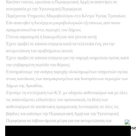
Κατόπιν τούτου, ερωτάται η Περιφερειακή Αρχή να απαντήσει σε
συνεργασία με την Υγειονομική Περιφέρεια:
Παρέχονται Υπηρεσίες Μικροβιολόγου στο Κέντρο Υγείας Τροπαίων;
Εάν απαιτηθεί η διενέργεια μικροβιολογικών εξετάσεων, από ποιον
πραγματοποιείται στις περιοχές του Δήμου;
Γίνεται παραπομπή ή διακομιδή και πού γίνεται αυτή;
Έχετε προβεί σε κάποια ενέργεια κατά τα τελευταία έτη, για την
αντιμετώπιση του προβλήματος αυτού;
Έχετε προβεί σε κάποια ενέργεια για την παροχή υπηρεσιών υγείας κατά
την επιβαρυμένη περίοδο του θέρους;
Επισημαίνουμε την ανάγκη παροχής ολοκληρωμένων υπηρεσιών υγείας
στους κατοίκους των απομακρυσμένων και δυσπρόσιτων περιοχών των
Δήμων της Αρκαδίας.
Ζητούμε τη στελέχωση των Κ.Υ. με οδηγούς ασθενοφόρων και με όλες
τις απαιτούμενες ειδικότητες του προσωπικού, τη θέση των
ασθενοφόρων σε κατάσταση πραγματικής λειτουργίας σε όλες τις
βάρδιες και καλούμε την Περιφερειακή Αρχή και την Υγειονομική
Περιφέρεια να λάβουν άμεσα μέτρα για την αντιμετώπιση των
προβλημάτων της Πρωτοβάθμιας Φροντίδας Υγείας.
Οι ερωτώντες από την Περιφερειακή Παράταξη «Πρώτα η