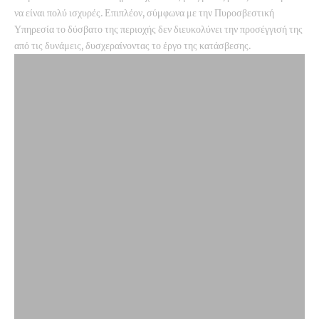
να είναι πολύ ισχυρές. Επιπλέον, σύμφωνα με την Πυροσβεστική
Υπηρεσία το δύσβατο της περιοχής δεν διευκολύνει την προσέγγισή της
από τις δυνάμεις, δυσχεραίνοντας το έργο της κατάσβεσης.