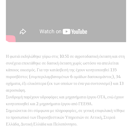
Η φωτιά εκδηλώθηκε γύρω στις 10.51 σε αγροτοδασική έκταση και στη
συνέχεια επεκτάθηκε σε δασική έκταση χωρίς ωστόσο να απειλείται
κάποιος οικισμός. Για την κατάσβεσή της έχουν κινητοποιηθεί 135
πυροσβέστες (συμπεριλαμβανομένων 6 ομάδων δασοκομάντος), 34
οχήματα, έξι ελικόπτερα (εκ των οποίων το ένα για συντονισμό) και 13
αεροσκάφη.
Συνδρομή παρέχουν υδροφόρες και μηχανήματα έργου ΟΤΑ, ενώ έχουν
κινητοποιηθεί και 2 μηχανήματα έργου από ΓΕΕΘΑ.
Σημειώνεται ότι σύμφωνα με πληροφορίες, σε γενική επιφυλακή τέθηκε
το προσωπικό των Πυροσβεστικών Υπηρεσιών σε Αττική, Στερεά
Ελλάδα, Δυτική Ελλάδα και Πελοπόννησο.