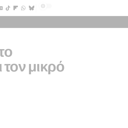
Sign In
το
 τον μικρό