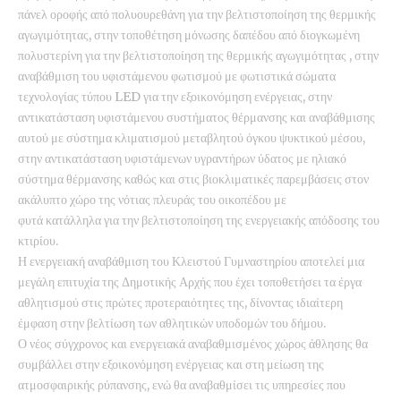
πάνελ οροφής από πολυουρεθάνη για την βελτιστοποίηση της θερμικής
αγωγιμότητας, στην τοποθέτηση μόνωσης δαπέδου από διογκωμένη
πολυστερίνη για την βελτιστοποίηση της θερμικής αγωγιμότητας , στην
αναβάθμιση του υφιστάμενου φωτισμού με φωτιστικά σώματα
τεχνολογίας τύπου LED για την εξοικονόμηση ενέργειας, στην
αντικατάσταση υφιστάμενου συστήματος θέρμανσης και αναβάθμισης
αυτού με σύστημα κλιματισμού μεταβλητού όγκου ψυκτικού μέσου,
στην αντικατάσταση υφιστάμενων υγραντήρων ύδατος με ηλιακό
σύστημα θέρμανσης καθώς και στις βιοκλιματικές παρεμβάσεις στον
ακάλυπτο χώρο της νότιας πλευράς του οικοπέδου με
φυτά κατάλληλα για την βελτιστοποίηση της ενεργειακής απόδοσης του
κτιρίου.
Η ενεργειακή αναβάθμιση του Κλειστού Γυμναστηρίου αποτελεί μια
μεγάλη επιτυχία της Δημοτικής Αρχής που έχει τοποθετήσει τα έργα
αθλητισμού στις πρώτες προτεραιότητες της, δίνοντας ιδιαίτερη
έμφαση στην βελτίωση των αθλητικών υποδομών του δήμου.
Ο νέος σύγχρονος και ενεργειακά αναβαθμισμένος χώρος άθλησης θα
συμβάλλει στην εξοικονόμηση ενέργειας και στη μείωση της
ατμοσφαιρικής ρύπανσης, ενώ θα αναβαθμίσει τις υπηρεσίες που