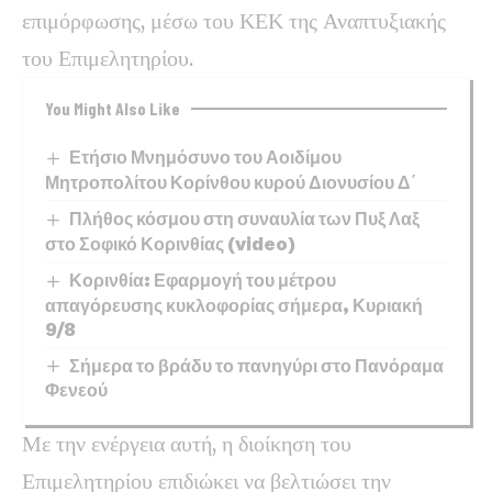
επιμόρφωσης, μέσω του ΚΕΚ της Αναπτυξιακής
του Επιμελητηρίου.
You Might Also Like
Ετήσιο Μνημόσυνο του Αοιδίμου
Μητροπολίτου Κορίνθου κυρού Διονυσίου Δ΄
Πλήθος κόσμου στη συναυλία των Πυξ Λαξ
στο Σοφικό Κορινθίας (video)
Κορινθία: Εφαρμογή του μέτρου
απαγόρευσης κυκλοφορίας σήμερα, Κυριακή
9/8
Σήμερα το βράδυ το πανηγύρι στο Πανόραμα
Φενεού
Με την ενέργεια αυτή, η διοίκηση του
Επιμελητηρίου επιδιώκει να βελτιώσει την