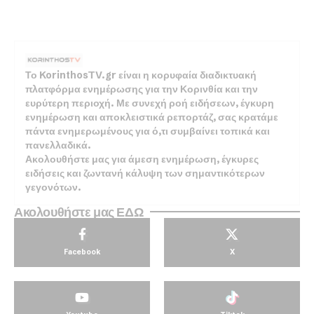
Το KorinthosTV.gr είναι η κορυφαία διαδικτυακή
πλατφόρμα ενημέρωσης για την Κορινθία και την
ευρύτερη περιοχή. Με συνεχή ροή ειδήσεων, έγκυρη
ενημέρωση και αποκλειστικά ρεπορτάζ, σας κρατάμε
πάντα ενημερωμένους για ό,τι συμβαίνει τοπικά και
πανελλαδικά.
Ακολουθήστε μας για άμεση ενημέρωση, έγκυρες
ειδήσεις και ζωντανή κάλυψη των σημαντικότερων
γεγονότων.
Ακολουθήστε μας ΕΔΩ
Facebook
X