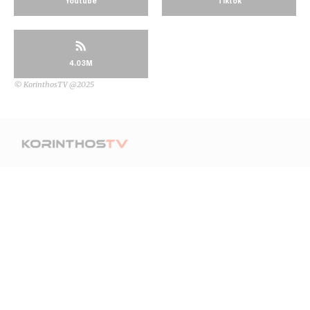
Youtube
Tiktok
4.03M
© KorinthosTV @2025