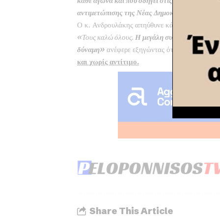
κάθε αγώνα και που οδηγεί στις επόμενες εθνι
αντιμετώπισης της Νέας Δημοκρατίας».
Ο κ. Ανδρουλάκης απηύθυνε κάλεσμα συμμετο
«Τους καλώ όλους.
Η μεγάλη συμμετοχή θα μας
δύναμη»
ανέφερε εξηγώντας ότι
όσοι ψήφισα
και χωρίς αντίτιμο.
Share This Article