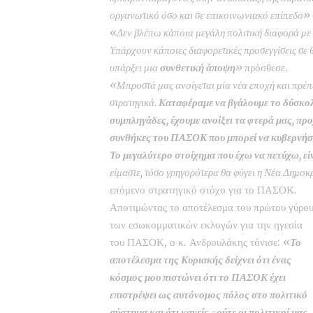
οργανωτικό όσο και σε επικοινωνιακό επίπεδο»
«
Δεν βλέπω κάποια μεγάλη πολιτική διαφορά με 
Υπάρχουν κάποιες διαφορετικές προσεγγίσεις σε θ
υπάρξει μια
συνθετική άποψη
»
πρόσθεσε.
«Μπροστά μας ανοίγεται μία νέα εποχή και πρέπε
στρατηγικά.
Καταφέραμε να βγάλουμε το δύσκολο
συμπληγάδες, έχουμε ανοίξει τα φτερά μας, πρ
συνθήκες του ΠΑΣΟΚ που μπορεί να κυβερνήσε
Το μεγαλύτερο στοίχημα που έχω να πετύχω, εί
είμαστε, τόσο γρηγορότερα θα φύγει η Νέα Δημοκ
επόμενο στρατηγικό στόχο για το ΠΑΣΟΚ.
Αποτιμώντας το αποτέλεσμα του πρώτου γύρο
των εσωκομματικών εκλογών για την ηγεσία
του ΠΑΣΟΚ, ο κ. Ανδρουλάκης τόνισε: «
Το
αποτέλεσμα της Κυριακής δείχνει ότι ένας
κόσμος μου πιστώνει ότι το ΠΑΣΟΚ έχει
επιστρέψει ως αυτόνομος πόλος στο πολιτικό
σύστημα και ότι κανείς -ούτε οι πολιτικοί μας