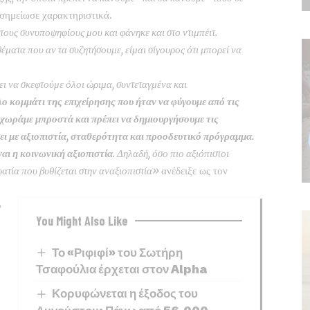
σημείωσε χαρακτηριστικά.
τους συνυποψηφίους μου και φάνηκε και στο ντιμπέιτ.
έματα που αν τα συζητήσουμε, είμαι σίγουρος ότι μπορεί να
ι να σκεφτούμε όλοι ώριμα, συντεταγμένα και
 κομμάτι της επιχείρησης που ήταν να φύγουμε από τις
οχωράμε μπροστά και πρέπει να δημιουργήσουμε τις
ι με αξιοπιστία, σταθερότητα και προοδευτικό πρόγραμμα.
ναι η κοινωνική αξιοπιστία
. Δηλαδή, όσο πιο αξιόπιστοι
ρατία που βυθίζεται στην αναξιοπιστία»
ανέδειξε ως τον
υ
You Might Also Like
Το «Ριφιφί» του Σωτήρη
Τσαφούλια έρχεται στον Alpha
Κορυφώνεται η έξοδος του