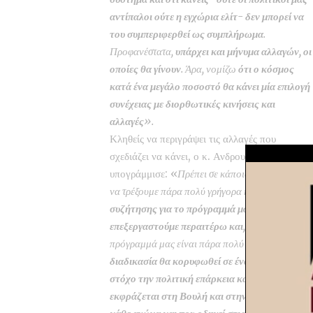
αντίπαλοι ούτε η εγχώρια ελίτ- δεν μπορεί να
του συμπεριφερθεί ως συμπλήρωμα
.
Προφανέστατα,
υπάρχει και μήνυμα αλλαγών, οι
οποίες θα γίνουν
. Άρα, νομίζω
ότι ο κόσμος
κατά ένα μεγάλο ποσοστό θα κάνει μία επιλογή
συνέχειας με διορθωτικές κινήσεις και
αλλαγές
».
Κληθείς να περιγράψει τις αλλαγές που
σχεδιάζει να κάνει, ο κ. Ανδρουλάκης
υπογράμμισε: «
Πρέπει σε κάποιους τομείς, όπω
να τρέξουμε πάρα πολύ γρήγορα και παράλληλα
ν
συζήτησης για το πρόγραμμά μας ώστε να γίνο
επεξεργαστούμε περαιτέρω και, αν πρέπει κάπο
πρόγραμμά μας είναι πάρα πολύ καλό, αλλά μπορ
διαδικασία θα κορυφωθεί σε ένα πολιτικό συνέ
στόχο την πολιτική επάρκεια και την αμφίπλευ
εκφράζεται στη Βουλή και στην κοινωνία και 