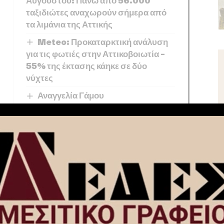
Αυγούστου: Πάνω από 56.000
ταξιδιώτες αναχωρούν σήμερα από
τα λιμάνια της Αττικής
Meteo: Προκαταρκτική ανάλυση
για τις φωτιές στην Αττικοβοιωτία –
55% της έκτασης κάηκε σε δύο
νύχτες
Αναγγελία Γάμου
ς η Αυτοδιοίκηση και θέματα που αφορούν στους εργαζομένους,
α δημιουργήσουμε από τα κάτω τις συνθήκες μιας πολιτικής
υν κοινωνοί των θέσεών μας ακόμη περισσότεροι. Θα τις
ια πράγματα να αλλάξουν, θα αλλάξουν.
Πιστεύω ότι το
εί να χρειάζονται και κάποιες προσθήκες.
Στη συνέχεια αυτή η
δριο και σε ένα οργανωτικό συνέδριο. Όλα αυτά θα έχουν
ρη διεύρυνση. Το
σχέδιό μου είναι:
πολιτική επάρκεια που
αμφίπλευρη διεύρυνση η οποία εκφράζεται καθημερινά σε