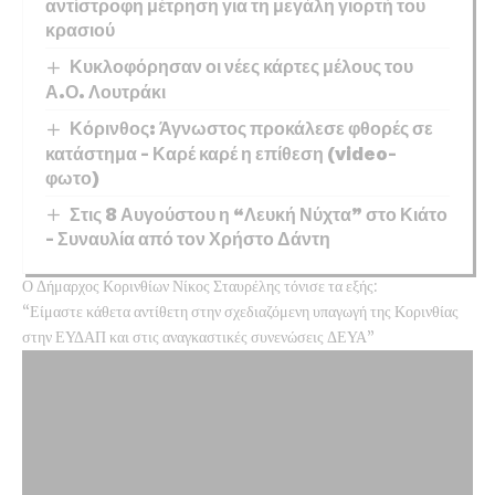
αντίστροφη μέτρηση για τη μεγάλη γιορτή του
κρασιού
Κυκλοφόρησαν οι νέες κάρτες μέλους του
Α.Ο. Λουτράκι
Κόρινθος: Άγνωστος προκάλεσε φθορές σε
κατάστημα – Καρέ καρέ η επίθεση (video-
φωτο)
Στις 8 Αυγούστου η “Λευκή Νύχτα” στο Κιάτο
– Συναυλία από τον Χρήστο Δάντη
Ο Δήμαρχος Κορινθίων Νίκος Σταυρέλης τόνισε τα εξής:
“Είμαστε κάθετα αντίθετη στην σχεδιαζόμενη υπαγωγή της Κορινθίας
στην ΕΥΔΑΠ και στις αναγκαστικές συνενώσεις ΔΕΥΑ”